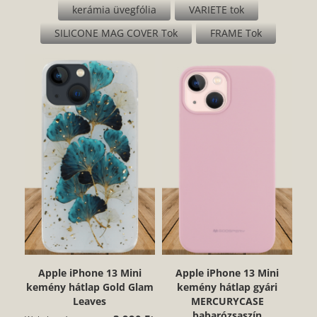
kerámia üvegfólia
VARIETE tok
SILICONE MAG COVER Tok
FRAME Tok
Apple iPhone 13 Mini
Apple iPhone 13 Mini
kemény hátlap Gold Glam
kemény hátlap gyári
Leaves
MERCURYCASE
babarózsaszín