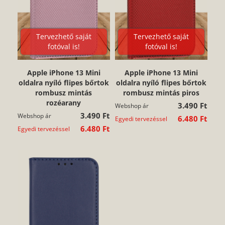
Tervezhető saját
Tervezhető saját
fotóval is!
fotóval is!
Apple iPhone 13 Mini
Apple iPhone 13 Mini
oldalra nyíló flipes bőrtok
oldalra nyíló flipes bőrtok
rombusz mintás
rombusz mintás piros
rozéarany
3.490 Ft
Webshop ár
3.490 Ft
Webshop ár
6.480 Ft
Egyedi tervezéssel
6.480 Ft
Egyedi tervezéssel