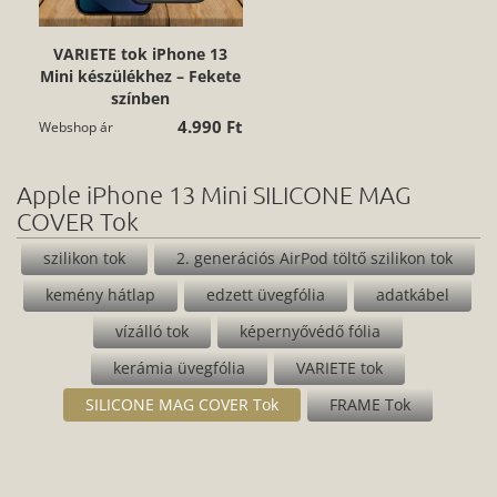
VARIETE tok iPhone 13
Mini készülékhez – Fekete
színben
4.990 Ft
Webshop ár
Apple iPhone 13 Mini SILICONE MAG
COVER Tok
szilikon tok
2. generációs AirPod töltő szilikon tok
kemény hátlap
edzett üvegfólia
adatkábel
vízálló tok
képernyővédő fólia
kerámia üvegfólia
VARIETE tok
SILICONE MAG COVER Tok
FRAME Tok