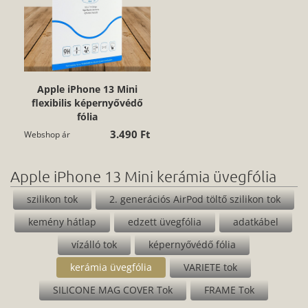
Apple iPhone 13 Mini
flexibilis képernyővédő
fólia
3.490 Ft
Webshop ár
Apple iPhone 13 Mini kerámia üvegfólia
szilikon tok
2. generációs AirPod töltő szilikon tok
kemény hátlap
edzett üvegfólia
adatkábel
vízálló tok
képernyővédő fólia
kerámia üvegfólia
VARIETE tok
SILICONE MAG COVER Tok
FRAME Tok