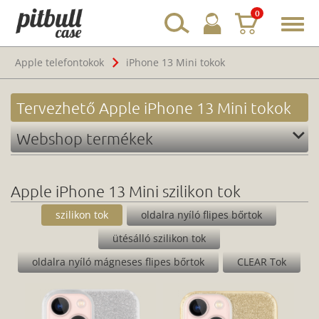
0
Toggl
navig
Apple telefontokok
iPhone 13 Mini tokok
Tervezhető Apple iPhone 13 Mini tokok
Webshop termékek
Apple iPhone 13 Mini szilikon tok
szilikon tok
oldalra nyíló flipes bőrtok
ütésálló szilikon tok
oldalra nyíló mágneses flipes bőrtok
CLEAR Tok