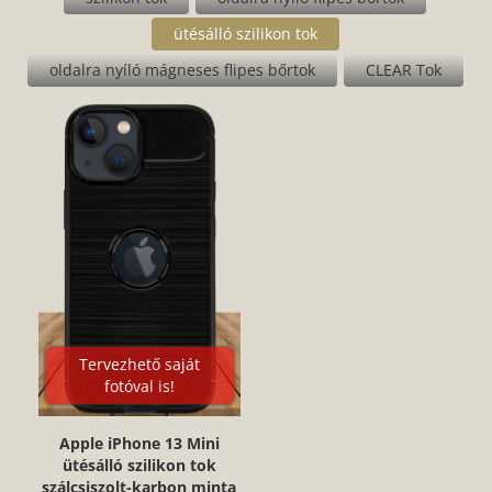
néz ki: vásárold meg webshopunkban most, vagy tervezz
ütésálló szilikon tok
egyedi megjelenést hozzá!
oldalra nyíló mágneses flipes bőrtok
CLEAR Tok
Tervezhető saját
fotóval is!
Apple iPhone 13 Mini
ütésálló szilikon tok
szálcsiszolt-karbon minta