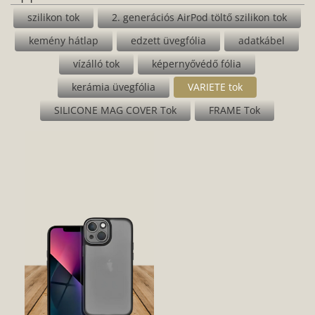
szilikon tok
2. generációs AirPod töltő szilikon tok
kemény hátlap
edzett üvegfólia
adatkábel
vízálló tok
képernyővédő fólia
kerámia üvegfólia
VARIETE tok
SILICONE MAG COVER Tok
FRAME Tok