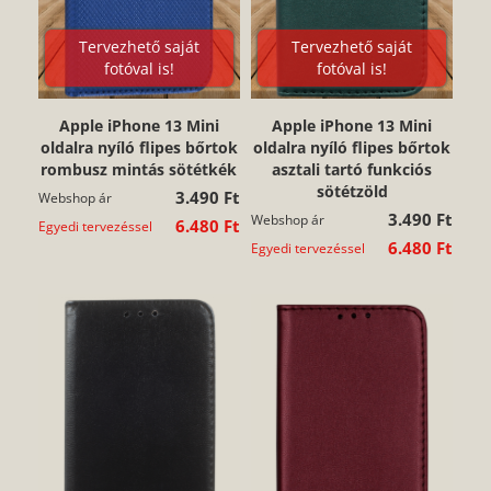
Tervezhető saját
Tervezhető saját
fotóval is!
fotóval is!
Apple iPhone 13 Mini
Apple iPhone 13 Mini
oldalra nyíló flipes bőrtok
oldalra nyíló flipes bőrtok
rombusz mintás sötétkék
asztali tartó funkciós
sötétzöld
3.490 Ft
Webshop ár
3.490 Ft
Webshop ár
6.480 Ft
Egyedi tervezéssel
6.480 Ft
Egyedi tervezéssel