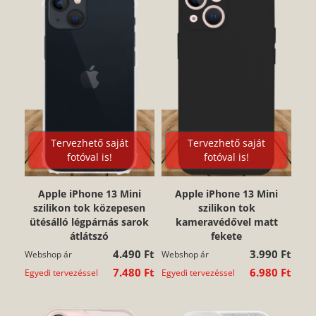
Tervezhető saját
Tervezhető saját
fotóval is!
fotóval is!
Apple iPhone 13 Mini
Apple iPhone 13 Mini
szilikon tok közepesen
szilikon tok
ütésálló légpárnás sarok
kameravédővel matt
átlátszó
fekete
4.490 Ft
3.990 Ft
Webshop ár
Webshop ár
7.480 Ft
6.980 Ft
Egyedi tervezéssel
Egyedi tervezéssel