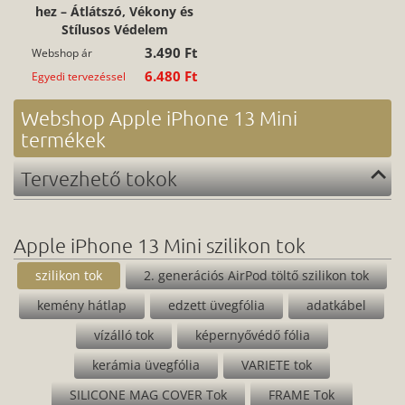
hez – Átlátszó, Vékony és
Stílusos Védelem
3.490 Ft
Webshop ár
6.480 Ft
Egyedi tervezéssel
Webshop Apple iPhone 13 Mini
termékek
Tervezhető tokok
Apple iPhone 13 Mini szilikon tok
szilikon tok
2. generációs AirPod töltő szilikon tok
kemény hátlap
edzett üvegfólia
adatkábel
vízálló tok
képernyővédő fólia
kerámia üvegfólia
VARIETE tok
SILICONE MAG COVER Tok
FRAME Tok