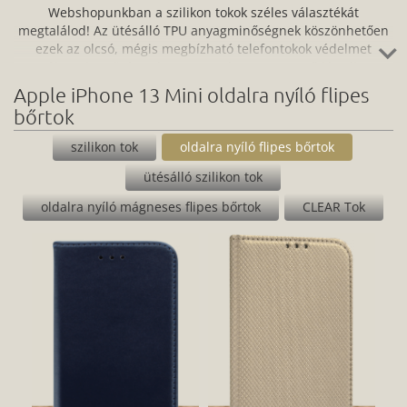
Webshopunkban a szilikon tokok széles választékát
megtalálod! Az ütésálló TPU anyagminőségnek köszönhetően
ezek az olcsó, mégis megbízható telefontokok védelmet
nyújtanak az ütés, a karc, a por és a szennyeződés ellen,
miközben a szilikon nagyfokú rugalmassága miatt tökéletesen
Apple iPhone 13 Mini oldalra nyíló flipes
illeszkednek a készülékedre. Nagyon könnyen és egyszerűen
bőrtok
fel tudod helyezni az okostelefonra, és ugyanilyen gyors az
eltávolítása is. Ideális választás, ha saját magadnak terveznél
szilikon tok
oldalra nyíló flipes bőrtok
tokot, hiszen a teljes hátlapfelület nyomtatható.
ütésálló szilikon tok
oldalra nyíló mágneses flipes bőrtok
CLEAR Tok