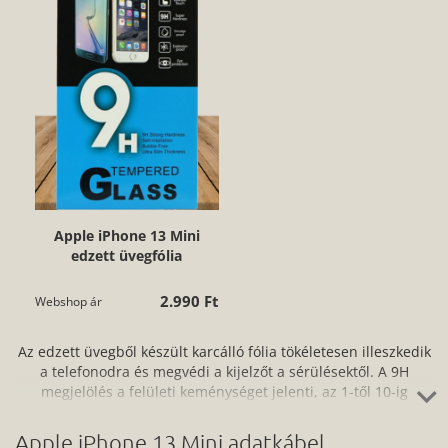
Apple iPhone 13 Mini
edzett üvegfólia
2.990 Ft
Webshop ár
Az edzett üvegből készült karcálló fólia tökéletesen illeszkedik
a telefonodra és megvédi a kijelzőt a sérülésektől. A 9H
megjelölés a felületi keménységet jelenti, az 1-től 10-ig
terjedő mohs-féle keménységi skálán. Ne aggódj, a fóliát
könnyen és egyszerűen fel tudod helyezni az okostelefonodra,
Apple iPhone 13 Mini adatkábel