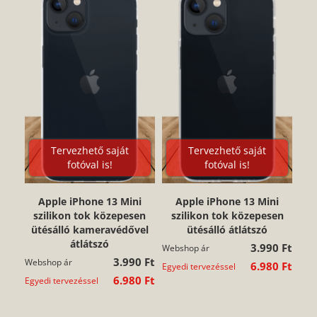
Tervezhető saját
Tervezhető saját
fotóval is!
fotóval is!
Apple iPhone 13 Mini
Apple iPhone 13 Mini
szilikon tok közepesen
szilikon tok közepesen
ütésálló kameravédővel
ütésálló átlátszó
átlátszó
3.990 Ft
Webshop ár
3.990 Ft
Webshop ár
6.980 Ft
Egyedi tervezéssel
6.980 Ft
Egyedi tervezéssel