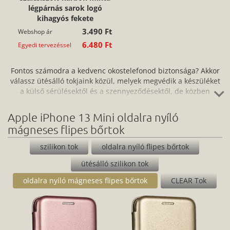
légpárnás sarok logó
kihagyós fekete
3.490 Ft
Webshop ár
6.480 Ft
Egyedi tervezéssel
Fontos számodra a kedvenc okostelefonod biztonsága? Akkor
válassz ütésálló tokjaink közül, melyek megvédik a készüléket
a külső sérülésektől és a szennyeződésektől, de közben
ugyanolyan kényelmesen használhatod a telefont, mintha
nem is lenne rajta. Könnyen felhelyezhető telefontokjaink
Apple iPhone 13 Mini oldalra nyíló
között találsz közepesen ütésálló és ütésálló tokokat is,
mágneses flipes bőrtok
számos színben és verzióban. Kínálatunkban olyan gyártók
termékeit megtalálod, mint a BASEUS, az IMAK vagy a
szilikon tok
oldalra nyíló flipes bőrtok
Spiegen.
ütésálló szilikon tok
oldalra nyíló mágneses flipes bőrtok
CLEAR Tok