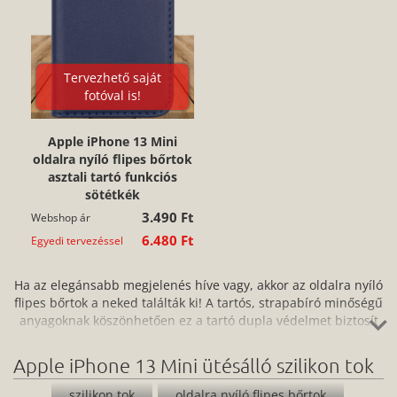
Tervezhető saját
fotóval is!
Apple iPhone 13 Mini
oldalra nyíló flipes bőrtok
asztali tartó funkciós
sötétkék
3.490 Ft
Webshop ár
6.480 Ft
Egyedi tervezéssel
Ha az elegánsabb megjelenés híve vagy, akkor az oldalra nyíló
flipes bőrtok a neked találták ki! A tartós, strapabíró minőségű
anyagoknak köszönhetően ez a tartó dupla védelmet biztosít
az ütés, por, karc és a szennyeződések ellen, miközben
könnyen hozzáférsz az eszköz portjaihoz és kezelőpaneljéhez
Apple iPhone 13 Mini ütésálló szilikon tok
is. A könnyen felhelyezhető és ugyanilyen egyszerűen
eltávolítható flipes bőr telefontok egyszerre praktikus és jól is
szilikon tok
oldalra nyíló flipes bőrtok