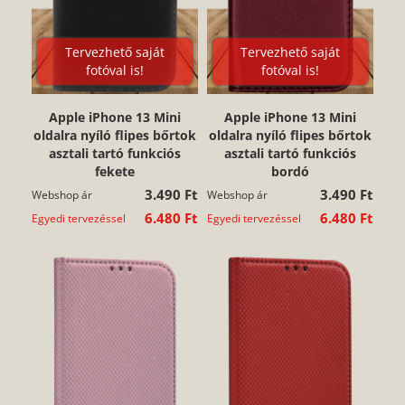
Tervezhető saját
Tervezhető saját
fotóval is!
fotóval is!
Apple iPhone 13 Mini
Apple iPhone 13 Mini
oldalra nyíló flipes bőrtok
oldalra nyíló flipes bőrtok
asztali tartó funkciós
asztali tartó funkciós
fekete
bordó
3.490 Ft
3.490 Ft
Webshop ár
Webshop ár
6.480 Ft
6.480 Ft
Egyedi tervezéssel
Egyedi tervezéssel