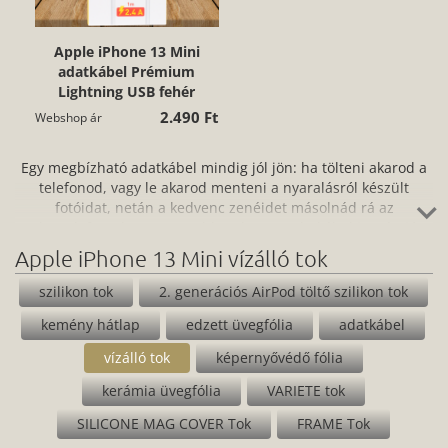
Apple iPhone 13 Mini
adatkábel Prémium
Lightning USB fehér
2.490 Ft
Webshop ár
Egy megbízható adatkábel mindig jól jön: ha tölteni akarod a
telefonod, vagy le akarod menteni a nyaralásról készült
fotóidat, netán a kedvenc zenéidet másolnád rá az
okostelefonodra vagy a tabletedre. Az adatkábel igazán jó
választás - prémium anyagminőség, gyors adatátvitel és töltés
Apple iPhone 13 Mini vízálló tok
jellemzi, ráadásul rugalmassága miatt nem törik vagy
gubancolódik. Ha sokat vagy úton, érdemes egy tartalék
szilikon tok
2. generációs AirPod töltő szilikon tok
adatkábelt is beszerezned, hiszen sosem tudhatod, mikor lesz
kemény hátlap
edzett üvegfólia
adatkábel
szükséged egy gyors töltésre.
vízálló tok
képernyővédő fólia
kerámia üvegfólia
VARIETE tok
SILICONE MAG COVER Tok
FRAME Tok