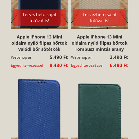
Tervezhető saját
Tervezhető saját
fotóval is!
fotóval is!
Apple iPhone 13 Mini
Apple iPhone 13 Mini
oldalra nyíló flipes bőrtok
oldalra nyíló flipes bőrtok
valódi bőr sötétkék
rombusz mintás arany
5.490 Ft
3.490 Ft
Webshop ár
Webshop ár
8.480 Ft
6.480 Ft
Egyedi tervezéssel
Egyedi tervezéssel