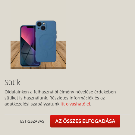
SILICONE MAG COVER tok
Sütik
iPhone 13 Mini-hez – Kék
színben, MagSafe
Oldalainkon a felhasználói élmény növelése érdekében
kompatibilitással
sütiket is használunk. Részletes információk és az
5.490 Ft
Webshop ár
adatkezelési szabályzatunk
itt olvasható el
.
Apple iPhone 13 Mini FRAME Tok
AZ ÖSSZES ELFOGADÁSA
TESTRESZABÁS
szilikon tok
2. generációs AirPod töltő szilikon tok