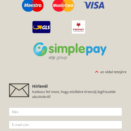
Hozzájárulok ahhoz, hogy a Pitbullcase hírlevelet, küldjön nekem
az
adatkezelési szabályzatban foglaltaknak
megfelelően.
FELIRATKOZOM, KÉREM A SPECIÁLIS AJÁNLATOKAT
vedd fel velünk a
100%-ig biztonságos online
kapcsolatot!
fizetés a SimplePay
jóvoltából
tervezéssel kapcsolatos
kérdések
Szállítási információk
gyakran ismételt
Fizetési információk