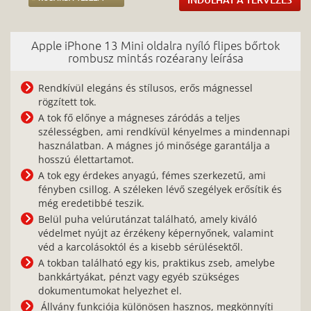
Apple iPhone 13 Mini oldalra nyíló flipes bőrtok
rombusz mintás rozéarany leírása
Rendkívül elegáns és stílusos, erős mágnessel
rögzített tok.
A tok fő előnye a mágneses záródás a teljes
szélességben, ami rendkívül kényelmes a mindennapi
használatban. A mágnes jó minősége garantálja a
hosszú élettartamot.
A tok egy érdekes anyagú, fémes szerkezetű, ami
fényben csillog. A széleken lévő szegélyek erősítik és
még eredetibbé teszik.
Belül puha velúrutánzat található, amely kiváló
védelmet nyújt az érzékeny képernyőnek, valamint
véd a karcolásoktól és a kisebb sérülésektől.
A tokban található egy kis, praktikus zseb, amelybe
bankkártyákat, pénzt vagy egyéb szükséges
dokumentumokat helyezhet el.
Állvány funkciója különösen hasznos, megkönnyíti