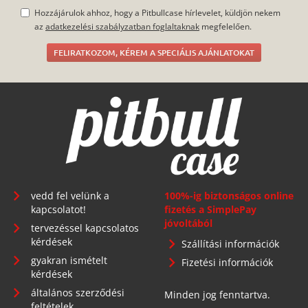
kérdések
általános szerződési
Minden jog fenntartva.
feltételek
adatkezelés
főoldal
Telephely: 1134 Budapest, Angyalföldi út 25.
info@pitbullcase.hu
+36706364305