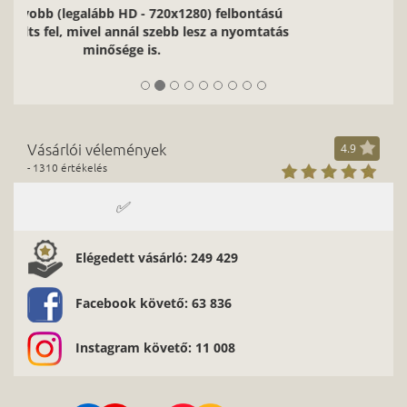
az oldal tetejére
Hírlevél
Iratkozz fel most, hogy elsőként értesülj legfrissebb
akcióinkról!