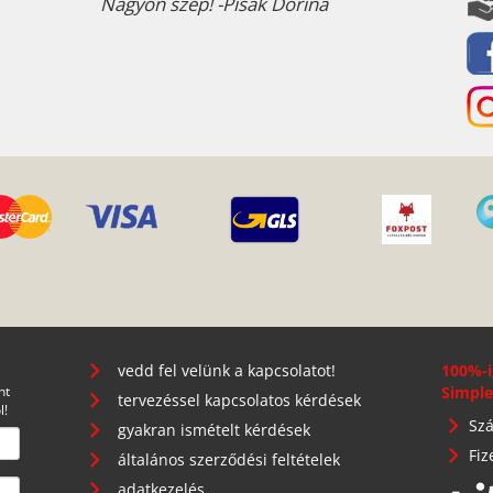
Nagyon szép! -Pisák Dorina
vedd fel velünk a kapcsolatot!
100%-i
nt
Simple
tervezéssel kapcsolatos kérdések
l!
Szá
gyakran ismételt kérdések
Fiz
általános szerződési feltételek
adatkezelés