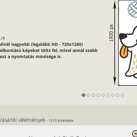
1/9
Minél nagyobb (legalább HD - 720x1280)
felbontású képeket tölts fel, mivel annál szebb
lesz a nyomtatás minősége is.
Vásárlói vélemények
- 1310 értékelés