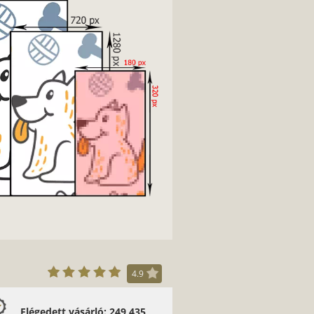
4.9
Elégedett vásárló: 249 435