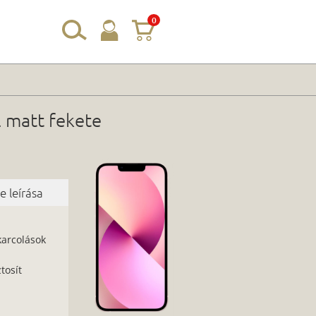
0
l matt fekete
 leírása
karcolások
tosít