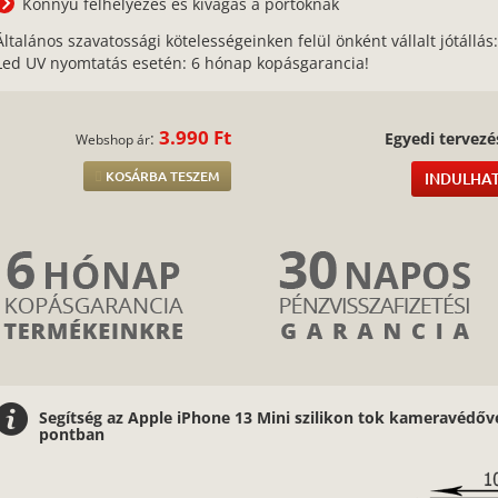
Könnyű felhelyezés és kivágás a portoknak
Általános szavatossági kötelességeinken felül önként vállalt jótállás
Led UV nyomtatás esetén: 6 hónap kopásgarancia!
3.990 Ft
:
Egyedi tervezé
Webshop ár
KOSÁRBA TESZEM
INDULHAT
Segítség az Apple iPhone 13 Mini szilikon tok kameravédőv
pontban