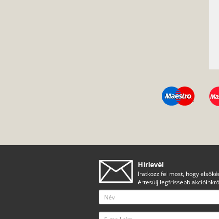
Hírlevél
Iratkozz fel most, hogy elsőké
értesülj legfrissebb akcióinkró