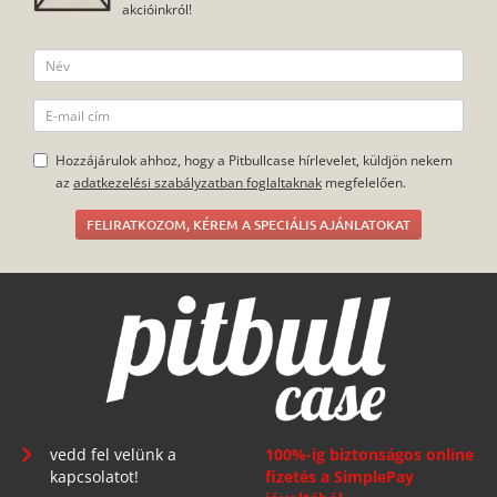
akcióinkról!
Hozzájárulok ahhoz, hogy a Pitbullcase hírlevelet, küldjön nekem
az
adatkezelési szabályzatban foglaltaknak
megfelelően.
FELIRATKOZOM, KÉREM A SPECIÁLIS AJÁNLATOKAT
vedd fel velünk a
100%-ig biztonságos online
kapcsolatot!
fizetés a SimplePay