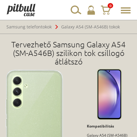
0
Toggl
navig
Samsung telefontokok
Galaxy A54 (SM-A546B) tokok
Tervezhető Samsung Galaxy A54
(SM-A546B) szilikon tok csillogó
átlátszó
Kompatibilitás
Galaxy A54 (SM-A546B)