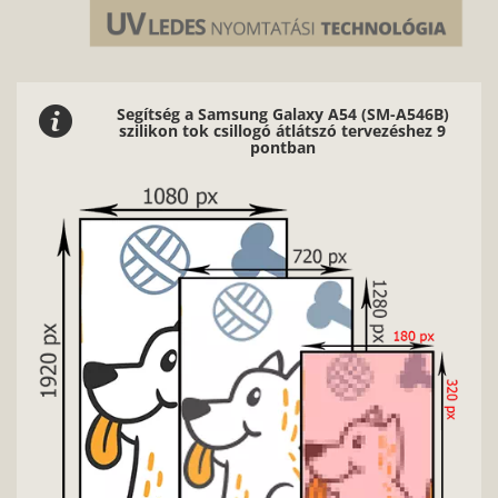
Segítség a Samsung Galaxy A54 (SM-A546B)
szilikon tok csillogó átlátszó tervezéshez 9
pontban
Nag