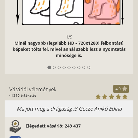
1/9
Minél nagyobb (legalább HD - 720x1280) felbontású
képeket tölts fel, mivel annál szebb lesz a nyomtatás
minősége is.
Vásárlói vélemények
4.9
- 1310 értékelés
Ma jött meg a drágaság :3 Gecze Anikó Edina
Elégedett vásárló: 249 437