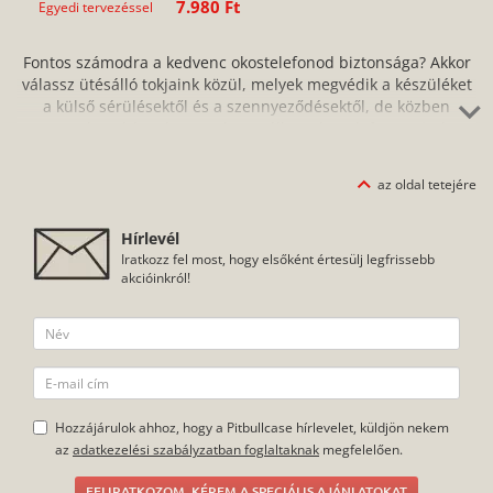
7.980 Ft
Egyedi tervezéssel
Fontos számodra a kedvenc okostelefonod biztonsága? Akkor
válassz ütésálló tokjaink közül, melyek megvédik a készüléket
a külső sérülésektől és a szennyeződésektől, de közben
ugyanolyan kényelmesen használhatod a telefont, mintha
nem is lenne rajta. Könnyen felhelyezhető telefontokjaink
között találsz közepesen ütésálló és ütésálló tokokat is,
az oldal tetejére
számos színben és verzióban. Kínálatunkban olyan gyártók
termékeit megtalálod, mint a BASEUS, az IMAK vagy a
Hírlevél
Spiegen.
Iratkozz fel most, hogy elsőként értesülj legfrissebb
akcióinkról!
Hozzájárulok ahhoz, hogy a Pitbullcase hírlevelet, küldjön nekem
az
adatkezelési szabályzatban foglaltaknak
megfelelően.
FELIRATKOZOM, KÉREM A SPECIÁLIS AJÁNLATOKAT