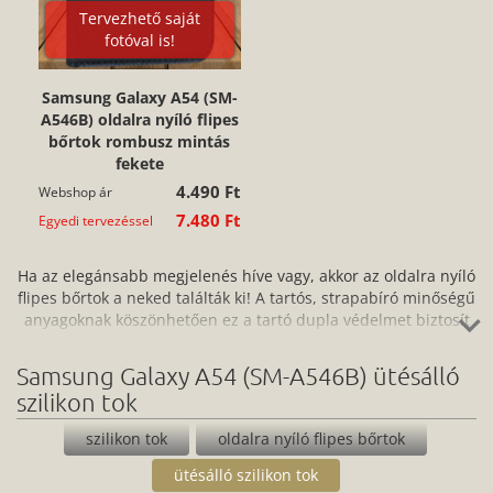
Tervezhető saját
fotóval is!
Samsung Galaxy A54 (SM-
A546B) oldalra nyíló flipes
bőrtok rombusz mintás
fekete
4.490 Ft
Webshop ár
7.480 Ft
Egyedi tervezéssel
Ha az elegánsabb megjelenés híve vagy, akkor az oldalra nyíló
flipes bőrtok a neked találták ki! A tartós, strapabíró minőségű
anyagoknak köszönhetően ez a tartó dupla védelmet biztosít
az ütés, por, karc és a szennyeződések ellen, miközben
könnyen hozzáférsz az eszköz portjaihoz és kezelőpaneljéhez
Samsung Galaxy A54 (SM-A546B) ütésálló
is. A könnyen felhelyezhető és ugyanilyen egyszerűen
szilikon tok
eltávolítható flipes bőr telefontok egyszerre praktikus és jól is
néz ki: vásárold meg webshopunkban most, vagy tervezz
szilikon tok
oldalra nyíló flipes bőrtok
egyedi megjelenést hozzá!
ütésálló szilikon tok