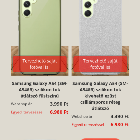
Tervezhető saját
Tervezhető saját
fotóval is!
fotóval is!
Samsung Galaxy A54 (SM-
Samsung Galaxy A54 (SM-
A546B) szilikon tok
A546B) szilikon tok
átlátszó füstszínű
kivehető ezüst
csillámporos réteg
3.990 Ft
Webshop ár
átlátszó
6.980 Ft
Egyedi tervezéssel
4.490 Ft
Webshop ár
6.980 Ft
Egyedi tervezéssel