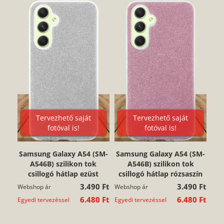
Tervezhető saját
Tervezhető saját
fotóval is!
fotóval is!
Samsung Galaxy A54 (SM-
Samsung Galaxy A54 (SM-
A546B) szilikon tok
A546B) szilikon tok
csillogó hátlap ezüst
csillogó hátlap rózsaszín
3.490 Ft
3.490 Ft
Webshop ár
Webshop ár
6.480 Ft
6.480 Ft
Egyedi tervezéssel
Egyedi tervezéssel