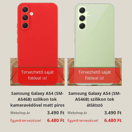
Tervezhető saját
Tervezhető saját
fotóval is!
fotóval is!
Samsung Galaxy A54 (SM-
Samsung Galaxy A54 (SM-
A546B) szilikon tok
A546B) szilikon tok
kameravédővel matt piros
átlátszó
3.490 Ft
3.490 Ft
Webshop ár
Webshop ár
6.480 Ft
6.480 Ft
Egyedi tervezéssel
Egyedi tervezéssel