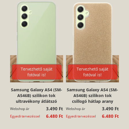
Tervezhető saját
Tervezhető saját
fotóval is!
fotóval is!
Samsung Galaxy A54 (SM-
Samsung Galaxy A54 (SM-
A546B) szilikon tok
A546B) szilikon tok
ultravékony átlátszó
csillogó hátlap arany
3.490 Ft
3.490 Ft
Webshop ár
Webshop ár
6.480 Ft
6.480 Ft
Egyedi tervezéssel
Egyedi tervezéssel