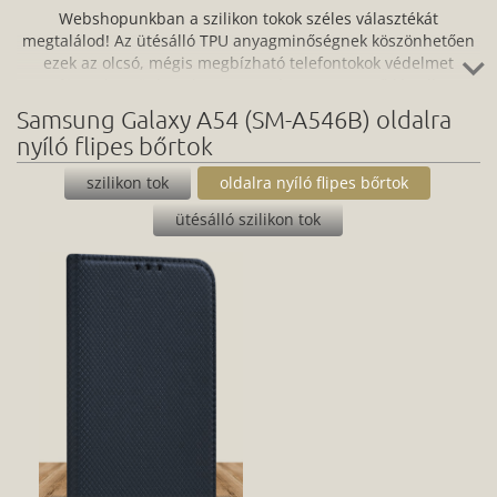
Webshopunkban a szilikon tokok széles választékát
megtalálod! Az ütésálló TPU anyagminőségnek köszönhetően
ezek az olcsó, mégis megbízható telefontokok védelmet
nyújtanak az ütés, a karc, a por és a szennyeződés ellen,
miközben a szilikon nagyfokú rugalmassága miatt tökéletesen
Samsung Galaxy A54 (SM-A546B) oldalra
illeszkednek a készülékedre. Nagyon könnyen és egyszerűen
nyíló flipes bőrtok
fel tudod helyezni az okostelefonra, és ugyanilyen gyors az
eltávolítása is. Ideális választás, ha saját magadnak terveznél
szilikon tok
oldalra nyíló flipes bőrtok
tokot, hiszen a teljes hátlapfelület nyomtatható.
ütésálló szilikon tok