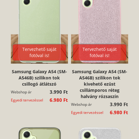
Tervezhető saját
Tervezhető saját
fotóval is!
fotóval is!
Samsung Galaxy A54 (SM-
Samsung Galaxy A54 (SM-
A546B) szilikon tok
A546B) szilikon tok
csillogó átlátszó
kivehető ezüst
csillámporos réteg
3.990 Ft
Webshop ár
halvány rózsaszín
6.980 Ft
Egyedi tervezéssel
3.990 Ft
Webshop ár
6.980 Ft
Egyedi tervezéssel