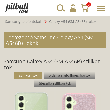
0
Toggl
navig
Samsung telefontokok
Galaxy A54 (SM-A546B) tokok
Tervezhető Samsung Galaxy A54 (SM-
A546B) tokok
Samsung Galaxy A54 (SM-A546B) szilikon
tok
szilikon tok
oldalra nyíló flipes bőrtok
ütésálló szilikon tok