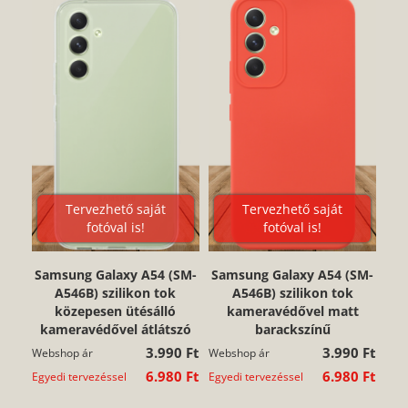
Tervezhető saját
Tervezhető saját
fotóval is!
fotóval is!
Samsung Galaxy A54 (SM-
Samsung Galaxy A54 (SM-
A546B) szilikon tok
A546B) szilikon tok
közepesen ütésálló
kameravédővel matt
kameravédővel átlátszó
barackszínű
3.990 Ft
3.990 Ft
Webshop ár
Webshop ár
6.980 Ft
6.980 Ft
Egyedi tervezéssel
Egyedi tervezéssel