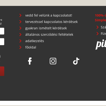
vedd fel velünk a kapcsolatot!
100%-i
nt
Simple
tervezéssel kapcsolatos kérdések
l!
Szá
gyakran ismételt kérdések
Fiz
általános szerződési feltételek
adatkezelés
főoldal
i
.