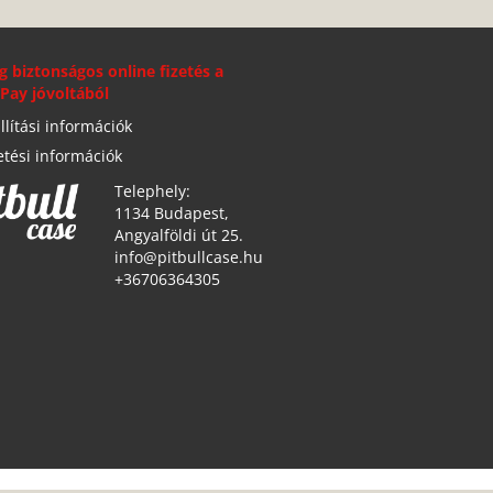
g biztonságos online fizetés a
Pay jóvoltából
llítási információk
etési információk
Telephely:
1134 Budapest,
Angyalföldi út 25.
info@pitbullcase.hu
+36706364305