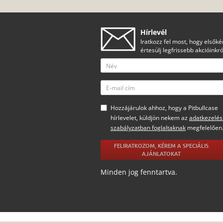
Hírlevél
Iratkozz fel most, hogy elsőké
értesülj legfrissebb akcióinkró
Hozzájárulok ahhoz, hogy a Pitbullcase
hírlevelet, küldjön nekem az
adatkezelés
szabályzatban foglaltaknak
megfelelően
FELIRATKOZOM, KÉREM A SPECIÁLIS
AJÁNLATOKAT
Minden jog fenntartva.