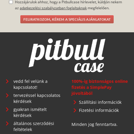
Hozzájárulok ahhoz, hogy a Pitbullcase hírlevelet, küldjön nekem
az
adatkezelési szabályzatban foglaltaknak
megfelelően.
FELIRATKOZOM, KÉREM A SPECIÁLIS AJÁNLATOKAT
vedd fel velünk a
100%-ig biztonságos online
kapcsolatot!
fizetés a SimplePay
jóvoltából
tervezéssel kapcsolatos
kérdések
Szállítási információk
gyakran ismételt
Fizetési információk
kérdések
általános szerződési
Minden jog fenntartva.
feltételek