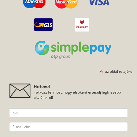
az oldal tetejére
Hírlevél
Iratkozz fel most, hogy elsőként értesülj legfrissebb
akcióinkról!