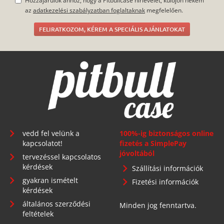
Hozzájárulok ahhoz, hogy a Pitbullcase hírlevelet, küldjön nekem
az
adatkezelési szabályzatban foglaltaknak
megfelelően.
FELIRATKOZOM, KÉREM A SPECIÁLIS AJÁNLATOKAT
vedd fel velünk a
100%-ig biztonságos online
kapcsolatot!
fizetés a SimplePay
jóvoltából
tervezéssel kapcsolatos
kérdések
Szállítási információk
gyakran ismételt
Fizetési információk
kérdések
általános szerződési
Minden jog fenntartva.
feltételek