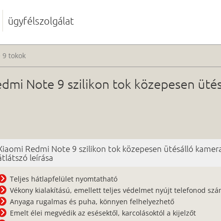
ügyfélszolgálat
 9 tokok
dmi Note 9 szilikon tok közepesen üté
Xiaomi Redmi Note 9 szilikon tok közepesen ütésálló kamer
átlátszó leírása
Teljes hátlapfelület nyomtatható
Vékony kialakítású, emellett teljes védelmet nyújt telefonod sz
Anyaga rugalmas és puha, könnyen felhelyezhető
Emelt élei megvédik az esésektől, karcolásoktól a kijelzőt