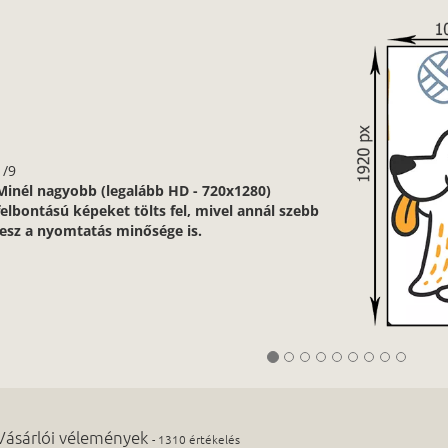
1/9
Minél nagyobb (legalább HD - 720x1280)
felbontású képeket tölts fel, mivel annál szebb
lesz a nyomtatás minősége is.
Vásárlói vélemények
- 1310 értékelés