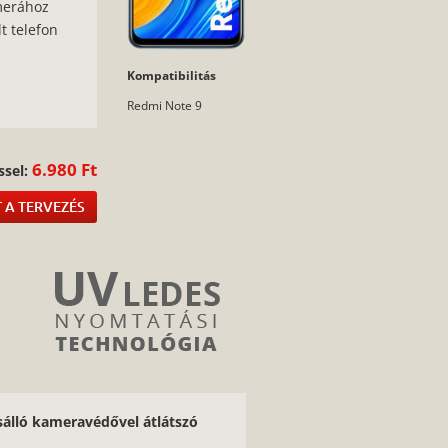
amerához
t telefon
Kompatibilitás
:
Redmi Note 9
6.980 Ft
ssel:
 A TERVEZÉS
sálló kameravédővel átlátszó