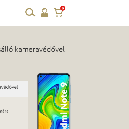
0
sálló kameravédővel
avédővel
ámára