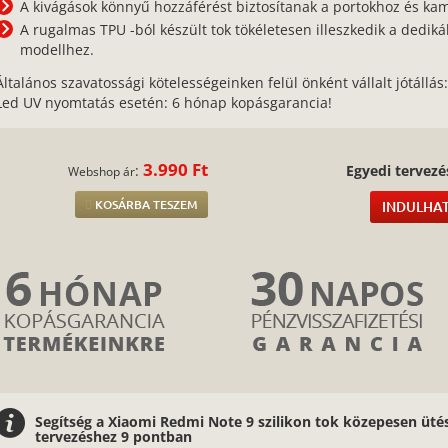
A kivágások könnyű hozzáférést biztosítanak a portokhoz és k
A rugalmas TPU -ból készült tok tökéletesen illeszkedik a dedikál
modellhez.
Általános szavatossági kötelességeinken felül önként vállalt jótállás
Led UV nyomtatás esetén: 6 hónap kopásgarancia!
3.990 Ft
:
Egyedi tervezé
Webshop ár
KOSÁRBA TESZEM
INDULHAT
Segítség a Xiaomi Redmi Note 9 szilikon tok közepesen üté
tervezéshez 9 pontban