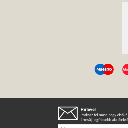
Hírlevél
Iratkozz fel most, hogy elsőké
értesülj legfrissebb akcióinkró