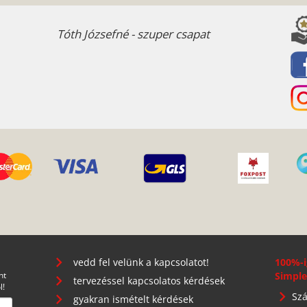
Tóth Józsefné - szuper csapat
vedd fel velünk a kapcsolatot!
100%-i
nt
Simple
tervezéssel kapcsolatos kérdések
l!
Szá
gyakran ismételt kérdések