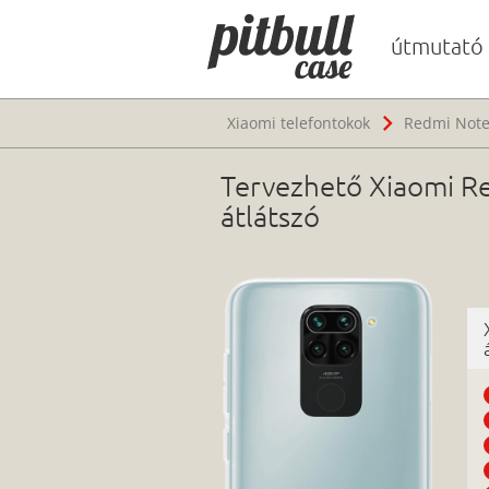
útmutató
Xiaomi telefontokok
Redmi Note
Tervezhető Xiaomi Re
átlátszó