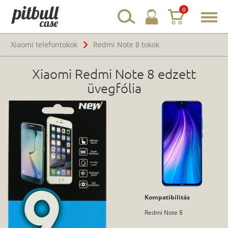
0
Toggl
navig
Xiaomi telefontokok
Redmi Note 8 tokok
Xiaomi Redmi Note 8 edzett
üvegfólia
Kompatibilitás
Redmi Note 8