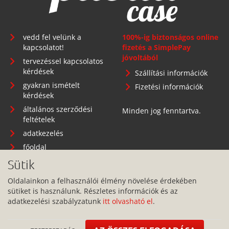
vedd fel velünk a
100%-ig biztonságos online
kapcsolatot!
fizetés a SimplePay
jóvoltából
tervezéssel kapcsolatos
kérdések
Szállítási információk
gyakran ismételt
Fizetési információk
kérdések
általános szerződési
Minden jog fenntartva.
feltételek
adatkezelés
főoldal
Sütik
Oldalainkon a felhasználói élmény növelése érdekében
sütiket is használunk. Részletes információk és az
Telephely: 1134 Budapest, Angyalföldi út 25.
adatkezelési szabályzatunk
itt olvasható el
.
info@pitbullcase.hu
+36706364305