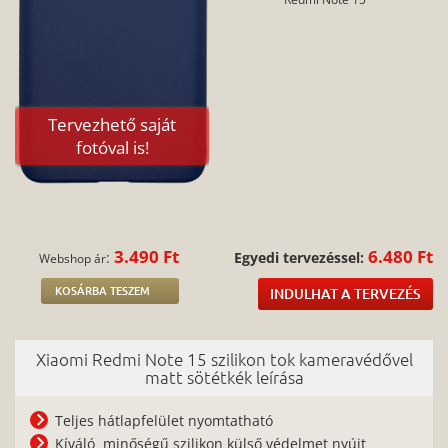
Tervezhető saját
fotóval is!
3.490 Ft
6.480 Ft
:
Egyedi tervezéssel:
Webshop ár
KOSÁRBA TESZEM
INDULHAT A TERVEZÉS
Xiaomi Redmi Note 15 szilikon tok kameravédővel
matt sötétkék leírása
Teljes hátlapfelület nyomtatható
Kíváló minőségű szilikon külső védelmet nyújt