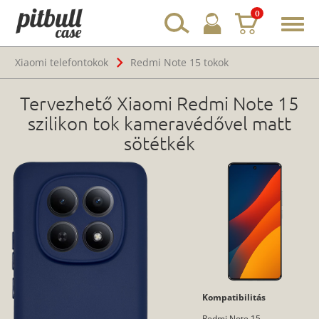
0
Toggl
navig
Xiaomi telefontokok
Redmi Note 15 tokok
Tervezhető Xiaomi Redmi Note 15
szilikon tok kameravédővel matt
sötétkék
Kompatibilitás
Redmi Note 15