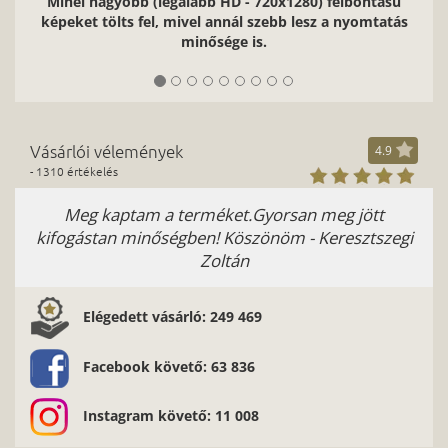
Minél nagyobb (legalább HD - 720x1280) felbontású
képeket tölts fel, mivel annál szebb lesz a nyomtatás
minősége is.
Vásárlói vélemények
4.9
- 1310 értékelés
Meg kaptam a terméket.Gyorsan meg jött
M
kifogástan minőségben! Köszönöm - Keresztszegi
Zoltán
Elégedett vásárló: 249 469
Facebook követő: 63 836
Instagram követő: 11 008