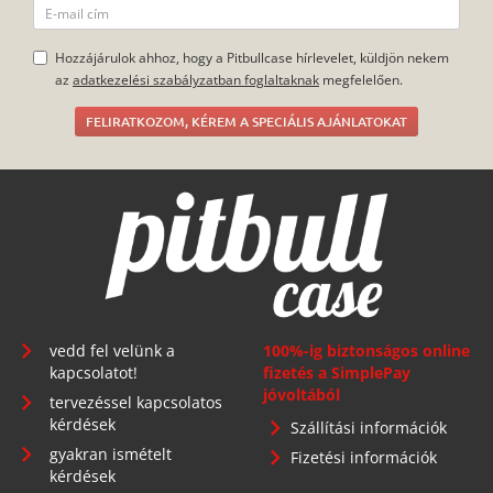
Hozzájárulok ahhoz, hogy a Pitbullcase hírlevelet, küldjön nekem
az
adatkezelési szabályzatban foglaltaknak
megfelelően.
FELIRATKOZOM, KÉREM A SPECIÁLIS AJÁNLATOKAT
vedd fel velünk a
100%-ig biztonságos online
kapcsolatot!
fizetés a SimplePay
jóvoltából
tervezéssel kapcsolatos
kérdések
Szállítási információk
gyakran ismételt
Fizetési információk
kérdések