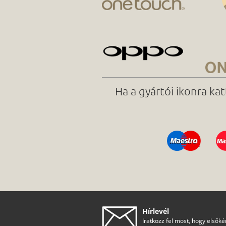
Ha a gyártói ikonra ka
Hírlevél
Iratkozz fel most, hogy elsőké