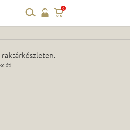
0
 raktárkészleten.
ciót!