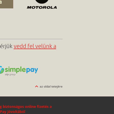
kérjük
vedd fel velünk a
az oldal tetejére
g biztonságos online fizetés a
Pay jóvoltából