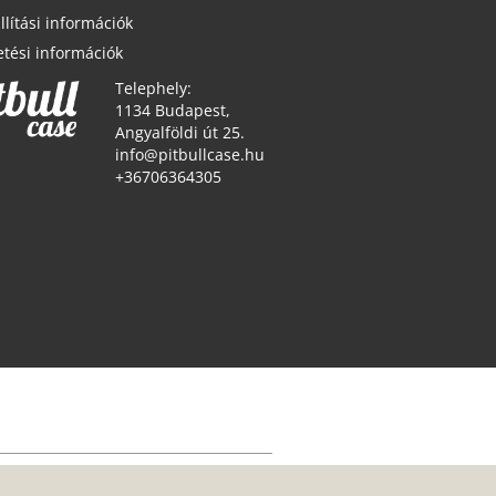
llítási információk
etési információk
Telephely:
1134 Budapest,
Angyalföldi út 25.
info@pitbullcase.hu
+36706364305