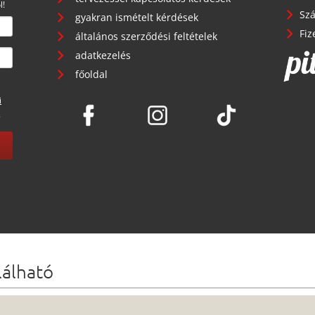
l!
Szá
gyakran ismételt kérdések
Fiz
általános szerződési feltételek
adatkezelés
főoldal
i
.
lálható