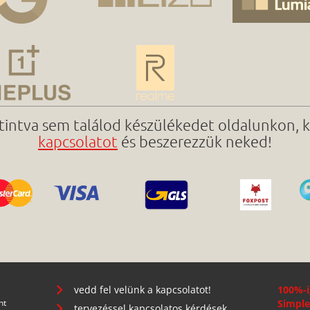
ttintva sem találod készülékedet oldalunkon, 
kapcsolatot
és beszerezzük neked!
vedd fel velünk a kapcsolatot!
100%-i
nt
Simple
tervezéssel kapcsolatos kérdések