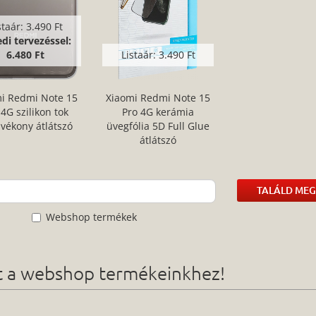
staár:
3.490 Ft
di tervezéssel:
6.480 Ft
Listaár:
3.490 Ft
i Redmi Note 15
Xiaomi Redmi Note 15
 4G szilikon tok
Pro 4G kerámia
avékony átlátszó
üvegfólia 5D Full Glue
átlátszó
TALÁLD MEG
Webshop termékek
ót a webshop termékeinkhez!