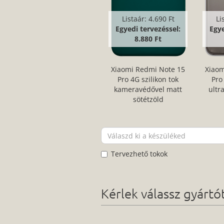
Listaár:
4.690 Ft
Li
Egyedi tervezéssel:
Egye
8.880 Ft
Xiaomi Redmi Note 15
Xiaom
Pro 4G szilikon tok
Pro
kameravédővel matt
ultr
sötétzöld
Tervezhető tokok
Kérlek válassz gyárt