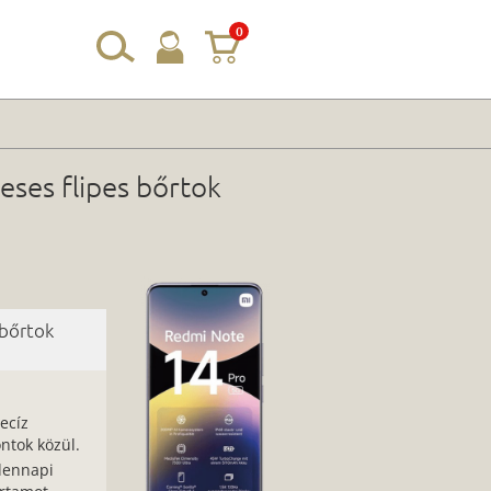
0
ses flipes bőrtok
 bőrtok
ecíz
ntok közül.
dennapi