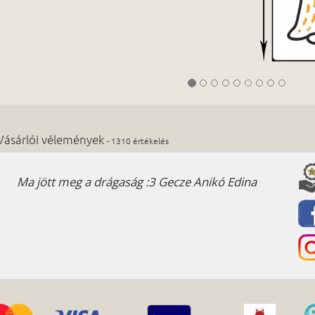
Vásárlói vélemények
- 1310 értékelés
 jött meg a drágaság :3 Gecze Anikó Edina
Kiváló munk