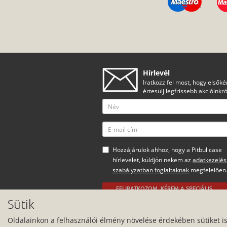
Hírlevél
Iratkozz fel most, hogy elsőké
értesülj legfrissebb akcióinkró
Hozzájárulok ahhoz, hogy a Pitbullcase
hírlevelet, küldjön nekem az
adatkezelés
szabályzatban foglaltaknak
megfelelően
FELIRATKOZOM, KÉREM A SPECIÁLIS
AJÁNLATOKAT
Sütik
Minden jog fenntartva.
Oldalainkon a felhasználói élmény növelése érdekében sütiket i