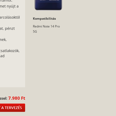
rtamot.
met nyújt a
arcolásoktól
Kompatibilitás
Redmi Note 14 Pro
at, pénzt
5G
mek,
csatlakozók,
bad
:
7.980 Ft
ssel:
 A TERVEZÉS