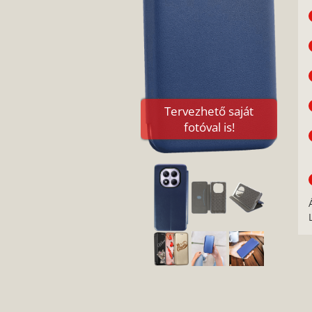
Tervezhető saját
fotóval is!