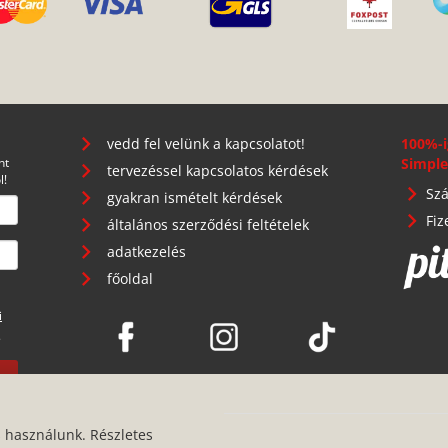
vedd fel velünk a kapcsolatot!
100%-i
nt
Simple
tervezéssel kapcsolatos kérdések
l!
Szá
gyakran ismételt kérdések
Fiz
általános szerződési feltételek
adatkezelés
főoldal
i
.
s használunk. Részletes