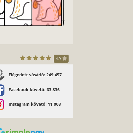
4.9
Elégedett vásárló: 249 457
a ajánlom mindenkinek. - Kocsis József
Facebook követő: 63 836
Instagram követő: 11 008