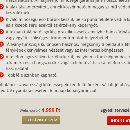
használatban. A mágnes jó minősége garantálja a hosszú életta
Kialakítása merevített, ennek köszönhetően magas szintű védel
készüléknek.
Kiváló minőségű eco-bőrből készül, belső puha felülete védi a k
és a kisebb sérülésektől az érzékeny képernyőt.
A tokban található egy kis, praktikus zseb, amelybe bankkártyák
vagy egyéb szükséges dokumentumokat helyezhet el.
Állvány funkciója különösen hasznos, megkönnyíti például a fil
fényképek kényelmes nézését vagy az internetes böngészést.
A telefon egy szilikon tartóba kerül, melyben a funkciógombok, 
a kamera és a hangszórók kivágása lehetővé teszi a telefon sza
használatát.
Többféle színben kapható.
Általános szavatossági kötelességeinken felül önként vállalt jótállás
Led UV nyomtatás esetén: 6 hónap kopásgarancia!
4.990 Ft
:
Egyedi tervezé
Webshop ár
KOSÁRBA TESZEM
INDULHAT