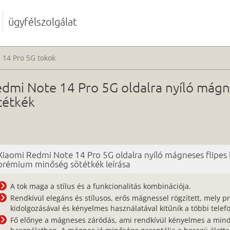
ügyfélszolgálat
 14 Pro 5G tokok
dmi Note 14 Pro 5G oldalra nyíló mágne
tétkék
Xiaomi Redmi Note 14 Pro 5G oldalra nyíló mágneses flipes
prémium minőség sötétkék leírása
A tok maga a stílus és a funkcionalitás kombinációja.
Rendkívül elegáns és stílusos, erős mágnessel rögzített, mely pr
kidolgozásával és kényelmes használatával kitűnik a többi telefo
Fő előnye a mágneses záródás, ami rendkívül kényelmes a min