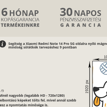
Segítség a Xiaomi Redmi Note 14 Pro 5G oldalra nyíló mág
minőség sötétkék tervezéshez 9 pontban
obb (legalább HD - 720x1280)
 képeket tölts fel, mivel annál szebb
mtatás minősége is.