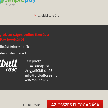
az oldal tetejére
g biztonságos online fizetés a
Pay jóvoltából
llítási információk
etési információk
Telephely:
1134 Budapest,
Angyalföldi út 25.
info@pitbullcase.hu
+36706364305
AZ ÖSSZES ELFOGADÁSA
TESTRESZABÁS