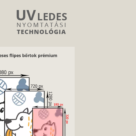
neses flipes bőrtok prémium
2/9
Nagyon fontos, hogy jó minőségű, éles
kontúrokkal, jó fényviszonyokkal rendel
képeket használj.