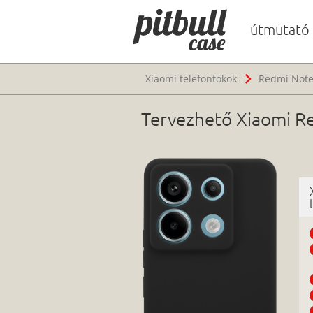
útmutató
Xiaomi telefontokok
Redmi Note
Tervezhető Xiaomi Re