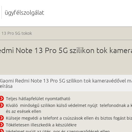
ügyfélszolgálat
 13 Pro 5G tokok
dmi Note 13 Pro 5G szilikon tok kamer
Xiaomi Redmi Note 13 Pro 5G szilikon tok kameravédővel m
leírása
Teljes hátlapfelület nyomtatható
Kíváló minőségű szilikon külső védelmet nyújt telefonodnak a 
és az esések ellen
Külseje megvédi a telefont a csúszások ellen és biztos fogást biz
Tökéletesen illeszkedik a készülékre
Védelmet nyújt az ütés, por és szennyeződések ellen