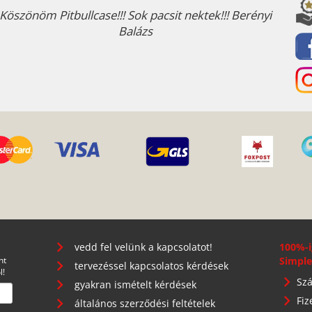
Köszönöm Pitbullcase!!! Sok pacsit nektek!!! Berényi
Balázs
vedd fel velünk a kapcsolatot!
100%-i
nt
Simple
tervezéssel kapcsolatos kérdések
l!
Szá
gyakran ismételt kérdések
Fiz
általános szerződési feltételek