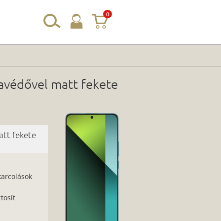
0
avédővel matt fekete
att fekete
karcolások
tosít