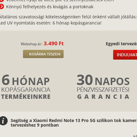
Könnyű felhelyezés és kivágás a portoknak
Általános szavatossági kötelességeinken felül önként vállalt jótállás
Led UV nyomtatás esetén: 6 hónap kopásgarancia!
3.490 Ft
:
Egyedi tervezé
Webshop ár
KOSÁRBA TESZEM
INDULHAT
Segítség a Xiaomi Redmi Note 13 Pro 5G szilikon tok kame
tervezéshez 9 pontban