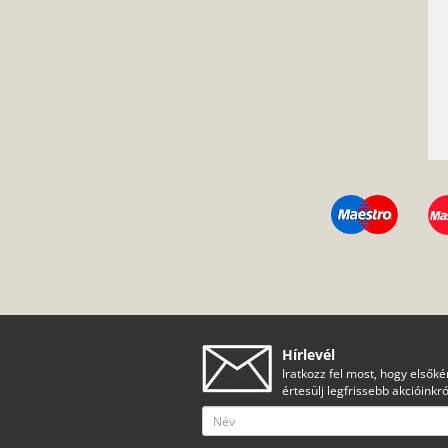
Hírlevél
Iratkozz fel most, hogy elsőké
értesülj legfrissebb akcióinkró