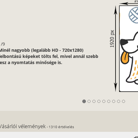
1/9
Minél nagyobb (legalább HD - 720x1280)
felbontású képeket tölts fel, mivel annál szebb
lesz a nyomtatás minősége is.
Vásárlói vélemények
- 1310 értékelés