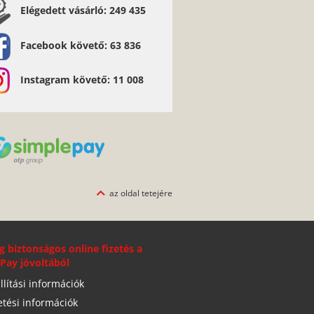
Elégedett vásárló: 249 435
Ajánlom - Pálfalvi Zsuzsanna
Facebook követő: 63 836
Instagram követő: 11 008
az oldal tetejére
g biztonságos online fizetés a
Pay jóvoltából
llítási információk
etési információk