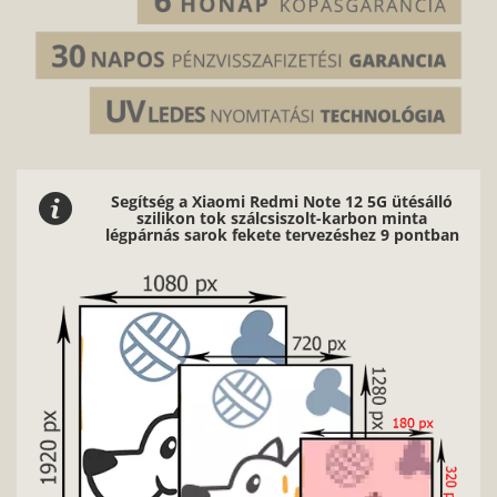
Segítség a Xiaomi Redmi Note 12 5G ütésálló
szilikon tok szálcsiszolt-karbon minta
légpárnás sarok fekete tervezéshez 9 pontban
Nag