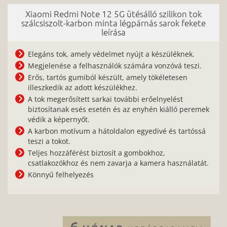
Xiaomi Redmi Note 12 5G ütésálló szilikon tok
szálcsiszolt-karbon minta légpárnás sarok fekete
leírása
Elegáns tok, amely védelmet nyújt a készüléknek.
Megjelenése a felhasználók számára vonzóvá teszi.
Erős, tartós gumiból készült, amely tökéletesen
illeszkedik az adott készülékhez.
A tok megerősített sarkai további erőelnyelést
biztosítanak esés esetén és az enyhén kiálló peremek
védik a képernyőt.
A karbon motívum a hátoldalon egyedivé és tartóssá
teszi a tokot.
Teljes hozzáférést biztosít a gombokhoz,
csatlakozókhoz és nem zavarja a kamera használatát.
Könnyű felhelyezés