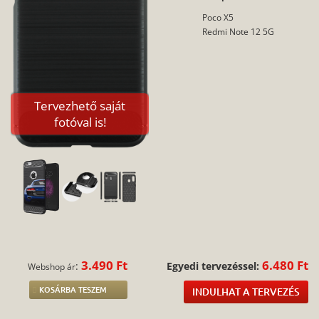
Poco X5
Redmi Note 12 5G
Tervezhető saját
fotóval is!
3.490 Ft
6.480 Ft
:
Egyedi tervezéssel:
Webshop ár
KOSÁRBA TESZEM
INDULHAT A TERVEZÉS