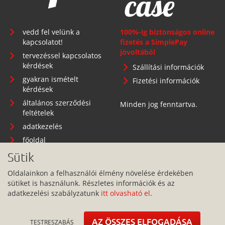
vedd fel velünk a
100%-ig biztonságos online
kapcsolatot!
fizetés a SimplePay
jóvoltából
tervezéssel kapcsolatos
kérdések
Szállítási információk
gyakran ismételt
Fizetési információk
kérdések
általános szerződési
Minden jog fenntartva.
feltételek
adatkezelés
főoldal
Sütik
Oldalainkon a felhasználói élmény növelése érdekében
sütiket is használunk. Részletes információk és az
Telephely: 1134 Budapest, Angyalföldi út 25.
adatkezelési szabályzatunk
itt olvasható el
.
info@pitbullcase.hu
+36706364305
AZ ÖSSZES ELFOGADÁSA
TESTRESZABÁS