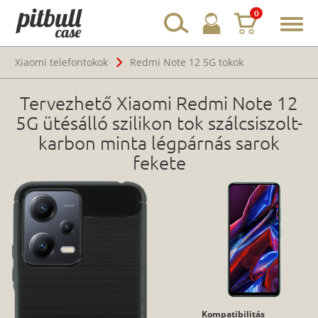
0
Toggl
navig
Xiaomi telefontokok
Redmi Note 12 5G tokok
Tervezhető Xiaomi Redmi Note 12
5G ütésálló szilikon tok szálcsiszolt-
karbon minta légpárnás sarok
fekete
Kompatibilitás