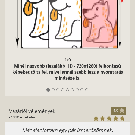
1/9
Minél nagyobb (legalább HD - 720x1280) felbontású
képeket tölts fel, mivel annál szebb lesz a nyomtatás
minősége is.
Vásárlói vélemények
4.9
- 1310 értékelés
Már ajánlottam egy pár ismerősömnek,