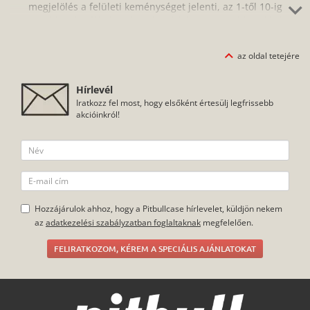
megjelölés a felületi keménységet jelenti, az 1-től 10-ig
terjedő mohs-féle keménységi skálán. Ne aggódj, a fóliát
könnyen és egyszerűen fel tudod helyezni az okostelefonodra,
amihez segítséget nyújt a fóliához tartozó törlőkendő is. A
az oldal tetejére
protektornak a védelem mellett számos előnye van: nem
gyűjti az ujjlenyomatokat, zsírtaszító hatása van és nem kopik.
Hírlevél
Iratkozz fel most, hogy elsőként értesülj legfrissebb
akcióinkról!
Hozzájárulok ahhoz, hogy a Pitbullcase hírlevelet, küldjön nekem
az
adatkezelési szabályzatban foglaltaknak
megfelelően.
FELIRATKOZOM, KÉREM A SPECIÁLIS AJÁNLATOKAT