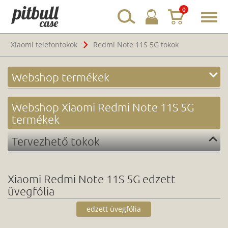
0
Toggl
navig
Xiaomi telefontokok
Redmi Note 11S 5G tokok
Webshop termékek
Webshop Xiaomi Redmi Note 11S 5G
termékek
Tervezhető tokok
Xiaomi Redmi Note 11S 5G edzett
üvegfólia
edzett üvegfólia