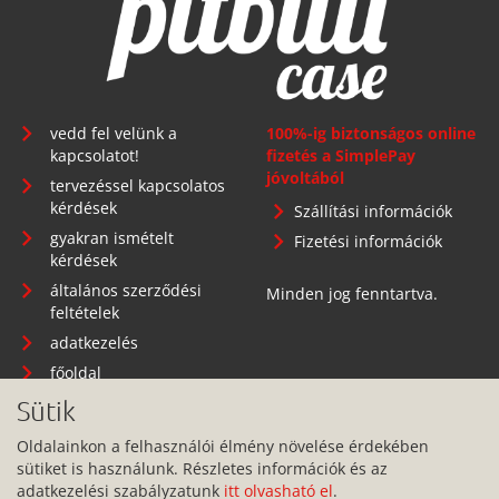
vedd fel velünk a
100%-ig biztonságos online
kapcsolatot!
fizetés a SimplePay
jóvoltából
tervezéssel kapcsolatos
kérdések
Szállítási információk
gyakran ismételt
Fizetési információk
kérdések
általános szerződési
Minden jog fenntartva.
feltételek
adatkezelés
főoldal
Sütik
Oldalainkon a felhasználói élmény növelése érdekében
sütiket is használunk. Részletes információk és az
Telephely: 1134 Budapest, Angyalföldi út 25.
adatkezelési szabályzatunk
itt olvasható el
.