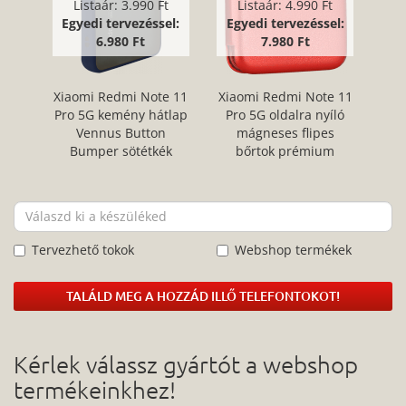
Listaár:
3.990 Ft
Listaár:
4.990 Ft
Egyedi tervezéssel:
Egyedi tervezéssel:
6.980 Ft
7.980 Ft
Xiaomi Redmi Note 11
Xiaomi Redmi Note 11
Pro 5G kemény hátlap
Pro 5G oldalra nyíló
Vennus Button
mágneses flipes
Bumper sötétkék
bőrtok prémium
minőség piros
Tervezhető tokok
Webshop termékek
TALÁLD MEG A HOZZÁD ILLŐ TELEFONTOKOT!
Kérlek válassz gyártót a webshop
termékeinkhez!