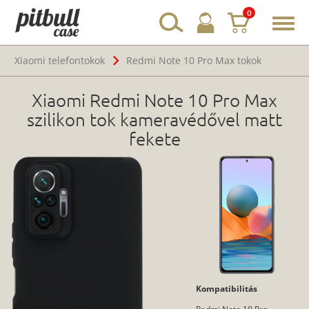
0
Toggl
navig
Xiaomi telefontokok
Redmi Note 10 Pro Max tokok
Xiaomi Redmi Note 10 Pro Max
szilikon tok kameravédővel matt
fekete
Kompatibilitás
Redmi Note 10 Pro