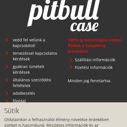
vedd fel velünk a
100%-ig biztonságos online
kapcsolatot!
fizetés a SimplePay
jóvoltából
tervezéssel kapcsolatos
kérdések
Szállítási információk
gyakran ismételt
Fizetési információk
kérdések
általános szerződési
Minden jog fenntartva.
feltételek
adatkezelés
főoldal
Sütik
Oldalainkon a felhasználói élmény növelése érdekében
sütiket is használunk. Részletes információk és az