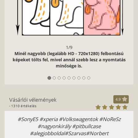
1/9
legalább HD - 720x1280) felbontású
l, mivel annál szebb lesz a nyomtatás
minősége is.
Vásárlói vélemények
4.9
- 1310 értékelés
eria #Volkswagentok #NoReSz
Köszönöm! A 2. tokot 
yonkirály #pitbullcase
minőségű munka! Minden
bboldal#Szarvas#Norbert
Román