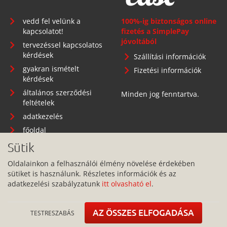
vedd fel velünk a
100%-ig biztonságos online
kapcsolatot!
fizetés a SimplePay
jóvoltából
tervezéssel kapcsolatos
kérdések
Szállítási információk
gyakran ismételt
Fizetési információk
kérdések
általános szerződési
Minden jog fenntartva.
feltételek
adatkezelés
főoldal
Sütik
Oldalainkon a felhasználói élmény növelése érdekében
sütiket is használunk. Részletes információk és az
Telephely: 1134 Budapest, Angyalföldi út 25.
adatkezelési szabályzatunk
itt olvasható el
.
info@pitbullcase.hu
+36706364305
AZ ÖSSZES ELFOGADÁSA
TESTRESZABÁS