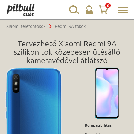
0
Toggl
navig
Xiaomi telefontokok
Redmi 9A tokok
Tervezhető Xiaomi Redmi 9A
szilikon tok közepesen ütésálló
kameravédővel átlátszó
Kompatibilitás
Redmi 9A