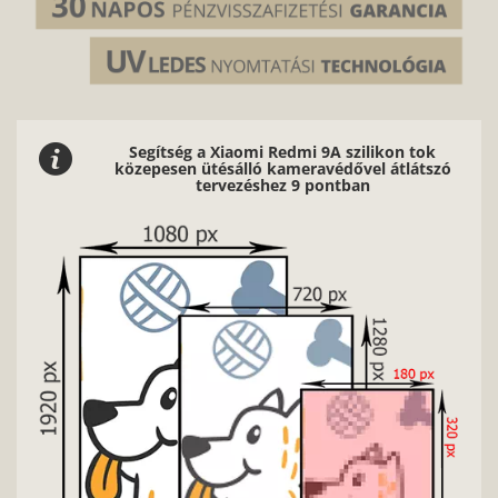
Segítség a Xiaomi Redmi 9A szilikon tok
közepesen ütésálló kameravédővel átlátszó
tervezéshez 9 pontban
Nagyon fontos, hogy jó mi
fényviszonyokkal rend