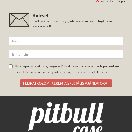
az oldal tetejére
Hírlevél
Iratkozz fel most, hogy elsőként értesülj legfrissebb
akcióinkról!
Hozzájárulok ahhoz, hogy a Pitbullcase hírlevelet, küldjön nekem
az
adatkezelési szabályzatban foglaltaknak
megfelelően.
FELIRATKOZOM, KÉREM A SPECIÁLIS AJÁNLATOKAT