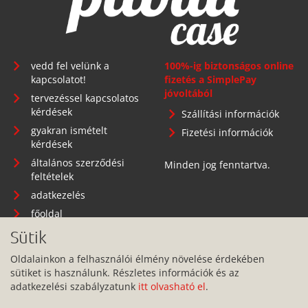
vedd fel velünk a
100%-ig biztonságos online
kapcsolatot!
fizetés a SimplePay
jóvoltából
tervezéssel kapcsolatos
kérdések
Szállítási információk
gyakran ismételt
Fizetési információk
kérdések
általános szerződési
Minden jog fenntartva.
feltételek
adatkezelés
főoldal
Sütik
Oldalainkon a felhasználói élmény növelése érdekében
sütiket is használunk. Részletes információk és az
Telephely: 1134 Budapest, Angyalföldi út 25.
adatkezelési szabályzatunk
itt olvasható el
.