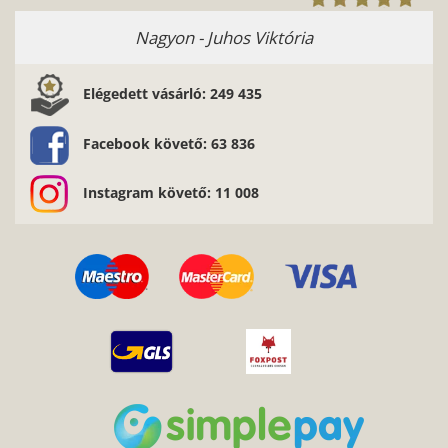
Répás Ferenc - Amit kaptam nagyon tetszik.
Szuper a munkátok. Sok ismerősömnek ajánlo
az oldalt.
Elégedett vásárló: 249 435
Facebook követő: 63 836
Instagram követő: 11 008