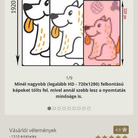
lbontású
nyomtatás
Vásárlói vélemények
4.9
- 1310 értékelés