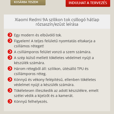
KOSÁRBA TESZEM
INDULHAT A TERVEZÉS
Xiaomi Redmi 9A szilikon tok csillogó hátlap
rózsaszín/ezüst leírása
Egy modern és elbűvölő tok.
Figyelem! A teljes felületű nyomtatás eltakarja a
csillámos réteget!
A csillámporos felület vonzó a szem számára.
A szép külső mellett tökéletes védelmet nyújt a
készülék számára.
Három rétegből áll: szilikon, ütésálló TPU és
csillámporos réteg.
Könnyű és vékony felépítésű, ellenben tökéletes
védelmet nyújt a készülék számára.
Tökéletesen illeszkedik az adott készülékre, emelt
szélei védik a kijelzőt és a kamerát.
Könnyű felhelyezés.