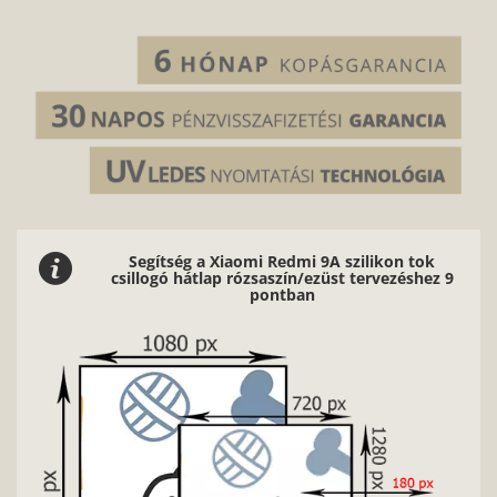
Segítség a Xiaomi Redmi 9A szilikon tok
csillogó hátlap rózsaszín/ezüst tervezéshez 9
pontban
2/9
Nagyon fontos, hogy jó minőségű, éles kontúrokkal, j
fényviszonyokkal rendelkező képeket használj.