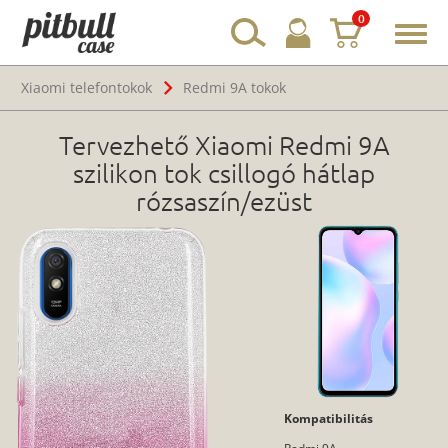
0
Toggl
navig
Xiaomi telefontokok
Redmi 9A tokok
Tervezhető Xiaomi Redmi 9A
szilikon tok csillogó hátlap
rózsaszín/ezüst
Kompatibilitás
Redmi 9A