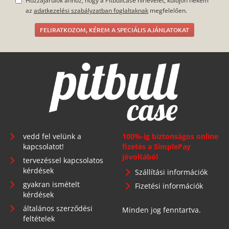
Hozzájárulok ahhoz, hogy a Pitbullcase hírlevelet, küldjön nekem
az
adatkezelési szabályzatban foglaltaknak
megfelelően.
FELIRATKOZOM, KÉREM A SPECIÁLIS AJÁNLATOKAT
vedd fel velünk a
100%-ig biztonságos online
kapcsolatot!
fizetés a SimplePay
jóvoltából
tervezéssel kapcsolatos
kérdések
Szállítási információk
gyakran ismételt
Fizetési információk
kérdések
általános szerződési
Minden jog fenntartva.
feltételek