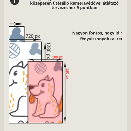
közepesen ütésálló kameravédővel átlátszó
tervezéshez 9 pontban
2/9
Nagyon fontos, hogy jó minőségű, éles kontúrokkal, jó
fényviszonyokkal rendelkező képeket használj.
Vásárlói vélemények
4.9
- 1310 értékelés
Minden szuper lett köszi! - Mihálovits Katalin
Elégedett vásárló: 249 435
Facebook követő: 63 836