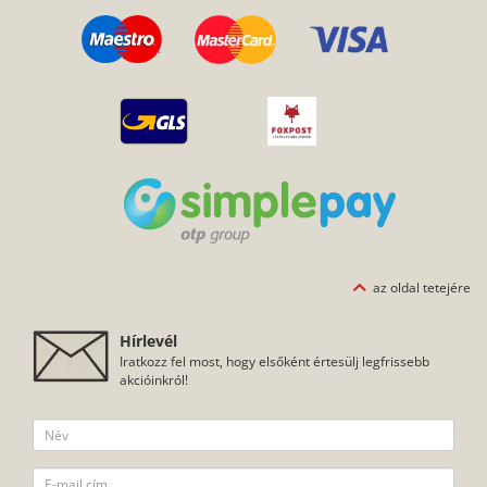
Hozzájárulok ahhoz, hogy a Pitbullcase hírlevelet, küldjön nekem
az
adatkezelési szabályzatban foglaltaknak
megfelelően.
FELIRATKOZOM, KÉREM A SPECIÁLIS AJÁNLATOKAT
vedd fel velünk a
100%-ig biztonságos online
kapcsolatot!
fizetés a SimplePay
jóvoltából
tervezéssel kapcsolatos
kérdések
Szállítási információk