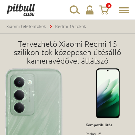
0
Toggl
navig
Xiaomi telefontokok
Redmi 15 tokok
Tervezhető Xiaomi Redmi 15
szilikon tok közepesen ütésálló
kameravédővel átlátszó
Kompatibilitás
Redmi 15