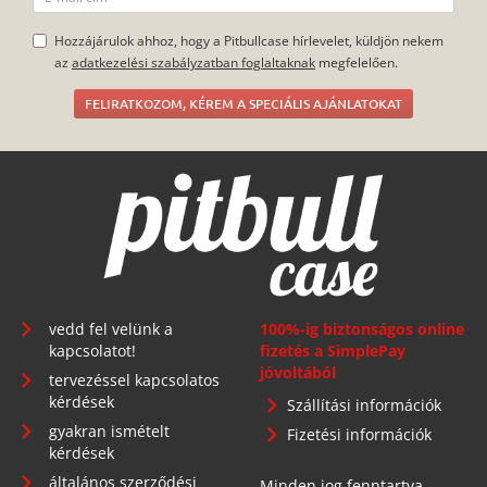
gyakran ismételt
Fizetési információk
kérdések
általános szerződési
Minden jog fenntartva.
feltételek
adatkezelés
főoldal
Telephely: 1134 Budapest, Angyalföldi út 25.
info@pitbullcase.hu
+36706364305