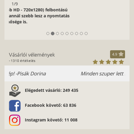
Instagram követő: 11 008
az oldal tetejére
Hírlevél
Iratkozz fel most, hogy elsőként értesülj legfrissebb
akcióinkról!