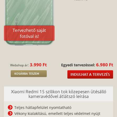
Tervezhető saját
fotóval is!
3.990 Ft
6.980 Ft
:
Egyedi tervezéssel:
Webshop ár
KOSÁRBA TESZEM
INDULHAT A TERVEZÉS
Xiaomi Redmi 15 szilikon tok közepesen ütésálló
kameravédővel átlátszó leírása
Teljes hátlapfelület nyomtatható
Vékony kialakítású, emellett teljes védelmet nyújt