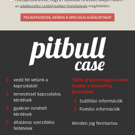
az
adatkezelési szabályzatban foglaltaknak
megfelelően.
FELIRATKOZOM, KÉREM A SPECIÁLIS AJÁNLATOKAT
vedd fel velünk a
100%-ig biztonságos online
kapcsolatot!
fizetés a SimplePay
jóvoltából
tervezéssel kapcsolatos
kérdések
Szállítási információk
gyakran ismételt
Fizetési információk
kérdések
általános szerződési
Minden jog fenntartva.
feltételek