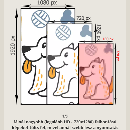
Nag
1/9
Minél nagyobb (legalább HD - 720x1280) felbontású
képeket tölts fel, mivel annál szebb lesz a nyomtatás