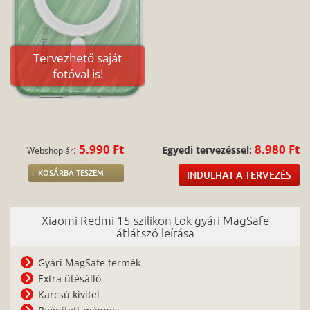
Tervezhető saját
fotóval is!
5.990 Ft
8.980 Ft
:
Egyedi tervezéssel:
Webshop ár
KOSÁRBA TESZEM
INDULHAT A TERVEZÉS
Xiaomi Redmi 15 szilikon tok gyári MagSafe
átlátszó leírása
Gyári MagSafe termék
Extra ütésálló
Karcsú kivitel