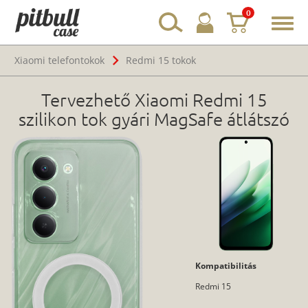
0
Toggl
navig
Xiaomi telefontokok
Redmi 15 tokok
Tervezhető Xiaomi Redmi 15
szilikon tok gyári MagSafe átlátszó
Kompatibilitás
Redmi 15