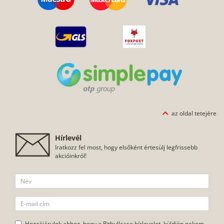
az oldal tetejére
Hírlevél
Iratkozz fel most, hogy elsőként értesülj legfrissebb
akcióinkról!
Hozzájárulok ahhoz, hogy a Pitbullcase hírlevelet, küldjön nekem