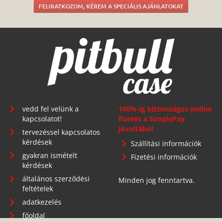
FELIRATKOZOM, KÉREM A SPECIÁLIS AJÁNLATOKAT
vedd fel velünk a
100%-ig biztonságos online
kapcsolatot!
fizetés a SimplePay
jóvoltából
tervezéssel kapcsolatos
kérdések
Szállítási információk
gyakran ismételt
Fizetési információk
kérdések
általános szerződési
Minden jog fenntartva.
feltételek
adatkezelés
főoldal