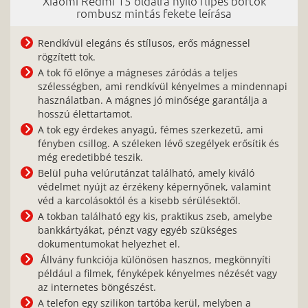
Xiaomi Redmi 15 oldalra nyíló flipes bőrtok
rombusz mintás fekete leírása
Rendkívül elegáns és stílusos, erős mágnessel
rögzített tok.
A tok fő előnye a mágneses záródás a teljes
szélességben, ami rendkívül kényelmes a mindennapi
használatban. A mágnes jó minősége garantálja a
hosszú élettartamot.
A tok egy érdekes anyagú, fémes szerkezetű, ami
fényben csillog. A széleken lévő szegélyek erősítik és
még eredetibbé teszik.
Belül puha velúrutánzat található, amely kiváló
védelmet nyújt az érzékeny képernyőnek, valamint
véd a karcolásoktól és a kisebb sérülésektől.
A tokban található egy kis, praktikus zseb, amelybe
bankkártyákat, pénzt vagy egyéb szükséges
dokumentumokat helyezhet el.
Állvány funkciója különösen hasznos, megkönnyíti
például a filmek, fényképek kényelmes nézését vagy
az internetes böngészést.
A telefon egy szilikon tartóba kerül, melyben a