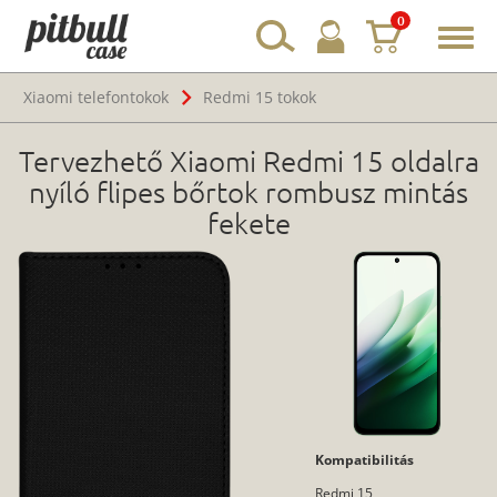
0
Toggl
navig
Xiaomi telefontokok
Redmi 15 tokok
Tervezhető Xiaomi Redmi 15 oldalra
nyíló flipes bőrtok rombusz mintás
fekete
Kompatibilitás
Redmi 15