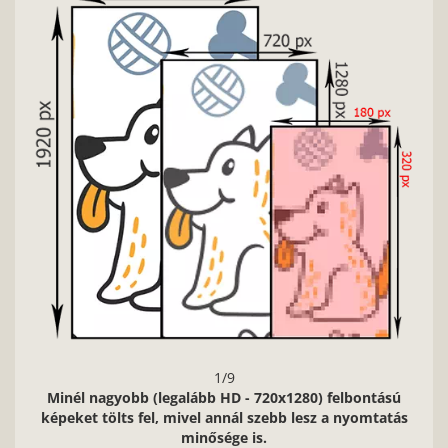
Nag
1/9
Minél nagyobb (legalább HD - 720x1280) felbontású
képeket tölts fel, mivel annál szebb lesz a nyomtatás
minősége is.