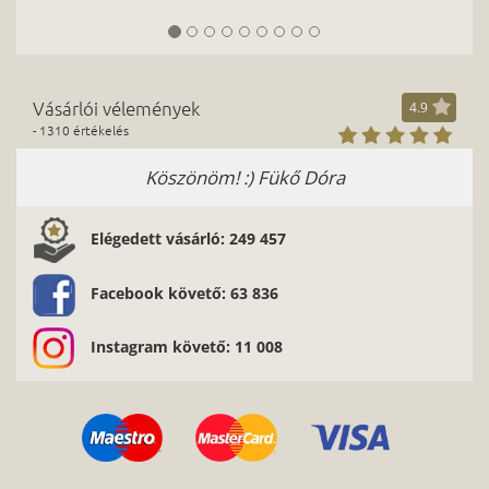
Vásárlói vélemények
4.9
- 1310 értékelés
Köszönöm! :) Fükő Dóra
Na
Elégedett vásárló: 249 457
Facebook követő: 63 836
Instagram követő: 11 008