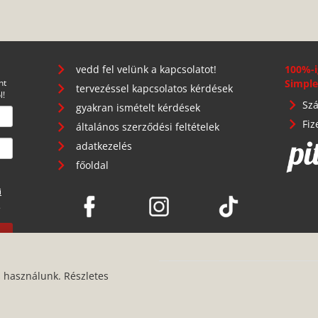
vedd fel velünk a kapcsolatot!
100%-i
nt
Simple
tervezéssel kapcsolatos kérdések
l!
Szá
gyakran ismételt kérdések
Fiz
általános szerződési feltételek
adatkezelés
főoldal
i
.
s használunk. Részletes