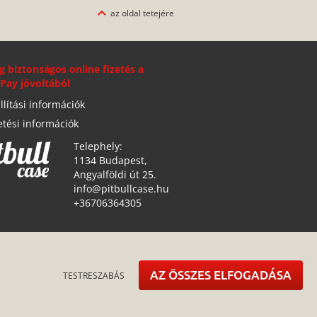
az oldal tetejére
g biztonságos online fizetés a
Pay jóvoltából
llítási információk
etési információk
Telephely:
1134 Budapest,
Angyalföldi út 25.
info@pitbullcase.hu
+36706364305
AZ ÖSSZES ELFOGADÁSA
TESTRESZABÁS