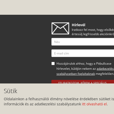
Hírlevél
Iratkozz fel most, hogy elsőké
értesülj legfrissebb akcióinkró
Hozzájárulok ahhoz, hogy a Pitbullcase
hírlevelet, küldjön nekem az
adatkezelés
szabályzatban foglaltaknak
megfelelően
FELIRATKOZOM, KÉREM A SPECIÁLIS
AJÁNLATOKAT
Sütik
Minden jog fenntartva.
Oldalainkon a felhasználói élmény növelése érdekében sütiket i
információk és az adatkezelési szabályzatunk
itt olvasható el
.