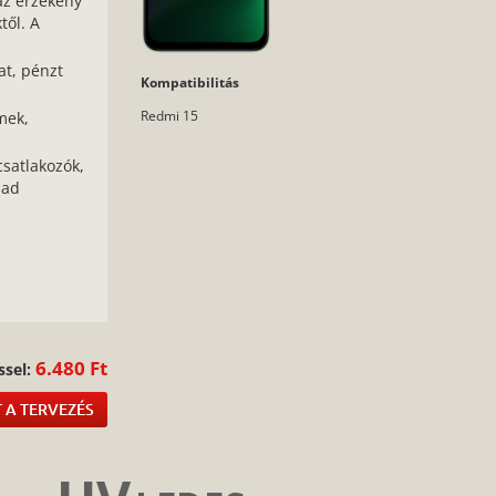
az érzékeny
től. A
at, pénzt
Kompatibilitás
Redmi 15
mek,
csatlakozók,
bad
:
6.480 Ft
ssel:
 A TERVEZÉS