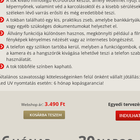
A tok kiváló minőségű eco-bőrből készül, amely védelmet nyújt 
képernyőnek, valamint véd a karcolásoktól és a kisebb sérülések
széleken lévő varrás erősíti és még eredetibbé teszi.
A tokban található egy kis, praktikus zseb, amelybe bankkártyák
vagy egyéb szükséges dokumentumokat helyezhet el.
Állvány funkciója különösen hasznos, megkönnyíti például a fil
fényképek kényelmes nézését vagy az internetes böngészést.
A telefon egy szilikon tartóba kerül, melyben a funkciógombok, 
a kamera és a hangszórók kivágása lehetővé teszi a telefon sza
használatát.
A tok többféle színben kapható.
Általános szavatossági kötelességeinken felül önként vállalt jótállás
Led UV nyomtatás esetén: 6 hónap kopásgarancia!
3.490 Ft
:
Egyedi tervezé
Webshop ár
KOSÁRBA TESZEM
INDULHAT