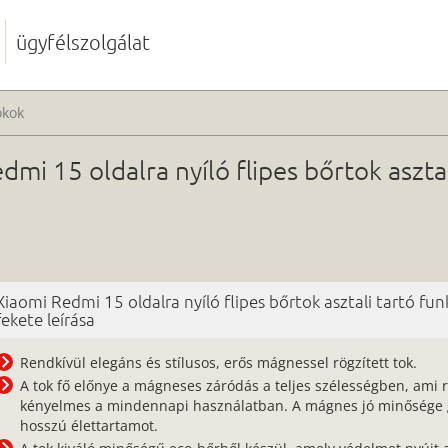
ügyfélszolgálat
okok
mi 15 oldalra nyíló flipes bőrtok asztal
Xiaomi Redmi 15 oldalra nyíló flipes bőrtok asztali tartó fun
fekete leírása
Rendkívül elegáns és stílusos, erős mágnessel rögzített tok.
A tok fő előnye a mágneses záródás a teljes szélességben, ami 
kényelmes a mindennapi használatban. A mágnes jó minősége g
hosszú élettartamot.