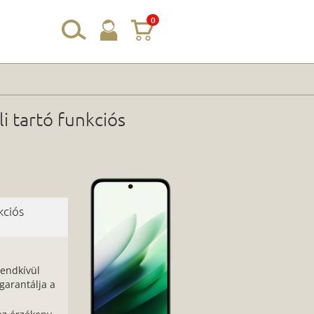
0
i tartó funkciós
kciós
rendkívül
arantálja a