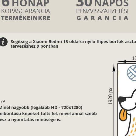
Segítség a Xiaomi Redmi 15 oldalra nyíló flipes bőrtok aszta
tervezéshez 9 pontban
1/9
Minél nagyobb (legalább HD - 720x1280)
felbontású képeket tölts fel, mivel annál szebb
lesz a nyomtatás minősége is.