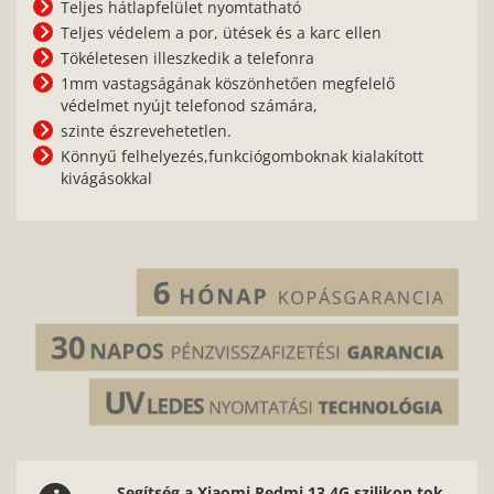
Teljes hátlapfelület nyomtatható
Teljes védelem a por, ütések és a karc ellen
Tökéletesen illeszkedik a telefonra
1mm vastagságának köszönhetően megfelelő
védelmet nyújt telefonod számára,
szinte észrevehetetlen.
Könnyű felhelyezés,funkciógomboknak kialakított
kivágásokkal
Segítség a Xiaomi Redmi 13 4G szilikon tok