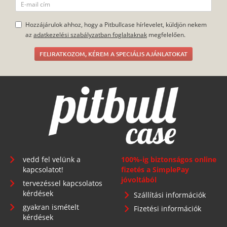
Hozzájárulok ahhoz, hogy a Pitbullcase hírlevelet, küldjön nekem
az
adatkezelési szabályzatban foglaltaknak
megfelelően.
FELIRATKOZOM, KÉREM A SPECIÁLIS AJÁNLATOKAT
vedd fel velünk a
100%-ig biztonságos online
kapcsolatot!
fizetés a SimplePay
jóvoltából
tervezéssel kapcsolatos
kérdések
Szállítási információk
gyakran ismételt
Fizetési információk
kérdések