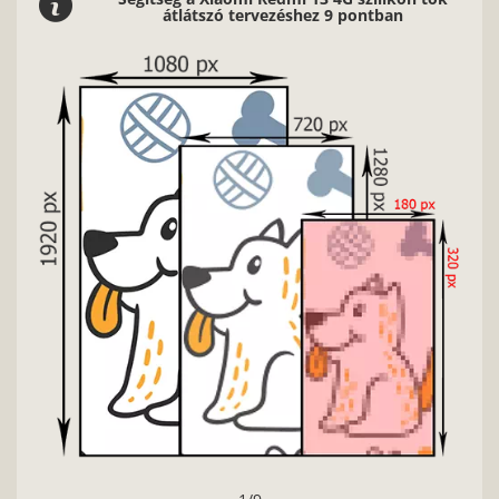
átlátszó tervezéshez 9 pontban