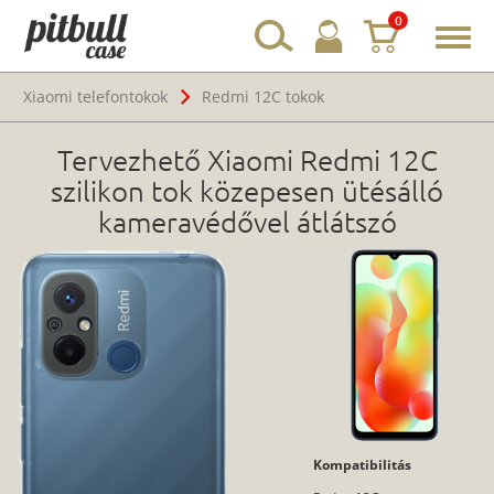
0
Toggl
navig
Xiaomi telefontokok
Redmi 12C tokok
Tervezhető Xiaomi Redmi 12C
szilikon tok közepesen ütésálló
kameravédővel átlátszó
Kompatibilitás