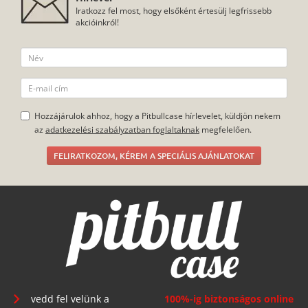
Iratkozz fel most, hogy elsőként értesülj legfrissebb
akcióinkról!
Hozzájárulok ahhoz, hogy a Pitbullcase hírlevelet, küldjön nekem
az
adatkezelési szabályzatban foglaltaknak
megfelelően.
FELIRATKOZOM, KÉREM A SPECIÁLIS AJÁNLATOKAT
vedd fel velünk a
100%-ig biztonságos online