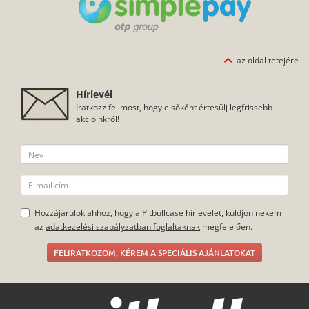
vedd fel velünk a
100%-ig biztonságos online
kapcsolatot!
fizetés a SimplePay
jóvoltából
tervezéssel kapcsolatos
kérdések
Szállítási információk
gyakran ismételt
Fizetési információk
kérdések
általános szerződési
Minden jog fenntartva.
feltételek
adatkezelés
főoldal