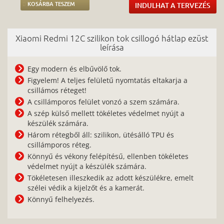
KOSÁRBA TESZEM
INDULHAT A TERVEZÉS
Xiaomi Redmi 12C szilikon tok csillogó hátlap ezüst
leírása
Egy modern és elbűvölő tok.
Figyelem! A teljes felületű nyomtatás eltakarja a
csillámos réteget!
A csillámporos felület vonzó a szem számára.
A szép külső mellett tökéletes védelmet nyújt a
készülék számára.
Három rétegből áll: szilikon, ütésálló TPU és
csillámporos réteg.
Könnyű és vékony felépítésű, ellenben tökéletes
védelmet nyújt a készülék számára.
Tökéletesen illeszkedik az adott készülékre, emelt
szélei védik a kijelzőt és a kamerát.
Könnyű felhelyezés.