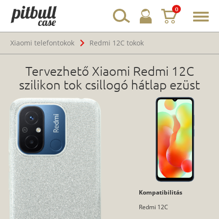
0
Toggl
navig
Xiaomi telefontokok
Redmi 12C tokok
Tervezhető Xiaomi Redmi 12C
szilikon tok csillogó hátlap ezüst
Kompatibilitás
Redmi 12C