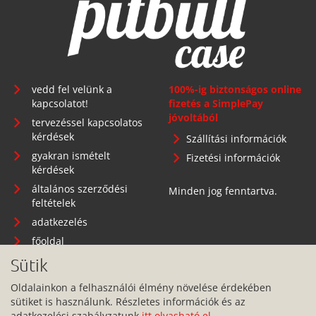
Telephely: 1134 Budapest, Angyalföldi út 25.
info@pitbullcase.hu
+36706364305
Sütik
Oldalainkon a felhasználói élmény növelése érdekében
sütiket is használunk. Részletes információk és az
adatkezelési szabályzatunk
itt olvasható el
.