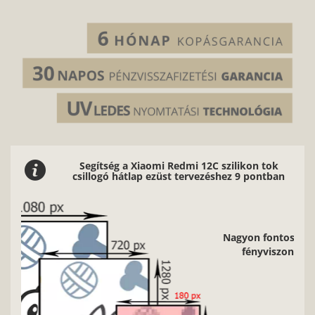
Segítség a Xiaomi Redmi 12C szilikon tok
csillogó hátlap ezüst tervezéshez 9 pontban
2/9
Nagyon fontos, hogy jó minőségű, éles kontúrokkal, jó
fényviszonyokkal rendelkező képeket használj.