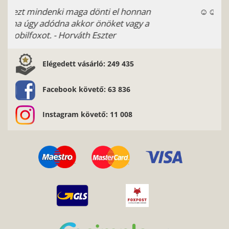
az oldal tetejére
Hírlevél
Iratkozz fel most, hogy elsőként értesülj legfrissebb
akcióinkról!
Hozzájárulok ahhoz, hogy a Pitbullcase hírlevelet, küldjön nekem
az
adatkezelési szabályzatban foglaltaknak
megfelelően.
FELIRATKOZOM, KÉREM A SPECIÁLIS AJÁNLATOKAT