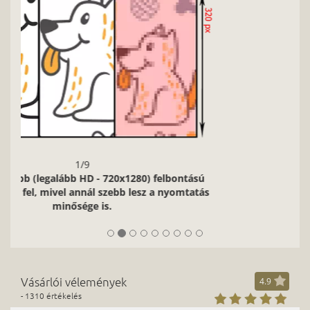
Vásárlói vélemények
4.9
- 1310 értékelés
☺☺Köszönjük! Lendvai Szintia
Elégedett vásárló: 249 435
Facebook követő: 63 836
Instagram követő: 11 008