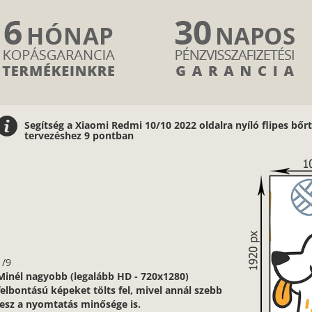
Segítség a Xiaomi Redmi 10/10 2022 oldalra nyíló flipes bő
tervezéshez 9 pontban
1/9
Minél nagyobb (legalább HD - 720x1280)
felbontású képeket tölts fel, mivel annál szebb
lesz a nyomtatás minősége is.