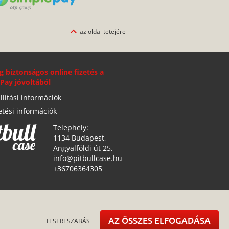
az oldal tetejére
g biztonságos online fizetés a
Pay jóvoltából
llítási információk
etési információk
Telephely:
1134 Budapest,
Angyalföldi út 25.
info@pitbullcase.hu
+36706364305
AZ ÖSSZES ELFOGADÁSA
TESTRESZABÁS