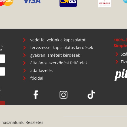
vedd fel velünk a kapcsolatot!
100%-i
nt
Simple
tervezéssel kapcsolatos kérdések
l!
Szá
gyakran ismételt kérdések
Fiz
általános szerződési feltételek
adatkezelés
főoldal
i
.
s használunk. Részletes