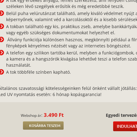
A tok egy érdekes anyagú, fémes szerkezetű, ami fényben csillo
széleken lévő szegélyek erősítik és még eredetibbé teszik.
Belül puha velúrutánzat található, amely kiváló védelmet nyújt 
képernyőnek, valamint véd a karcolásoktól és a kisebb sérülések
A tokban található egy kis, praktikus zseb, amelybe bankkártyák
vagy egyéb szükséges dokumentumokat helyezhet el.
Állvány funkciója különösen hasznos, megkönnyíti például a fil
fényképek kényelmes nézését vagy az internetes böngészést.
A telefon egy szilikon tartóba kerül, melyben a funkciógombok, 
a kamera és a hangszórók kivágása lehetővé teszi a telefon sza
használatát.
A tok többféle színben kapható.
Általános szavatossági kötelességeinken felül önként vállalt jótállás
Led UV nyomtatás esetén: 6 hónap kopásgarancia!
3.490 Ft
:
Egyedi tervezé
Webshop ár
KOSÁRBA TESZEM
INDULHAT