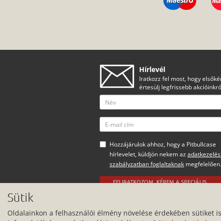
Hírlevél
Iratkozz fel most, hogy elsőké
értesülj legfrissebb akcióinkró
Hozzájárulok ahhoz, hogy a Pitbullcase
hírlevelet, küldjön nekem az
adatkezelés
szabályzatban foglaltaknak
megfelelően
FELIRATKOZOM, KÉREM A SPECIÁLIS
AJÁNLATOKAT
Sütik
Minden jog fenntartva.
Oldalainkon a felhasználói élmény növelése érdekében sütiket i