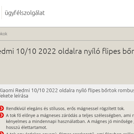
ügyfélszolgálat
okok
dmi 10/10 2022 oldalra nyíló flipes b
Xiaomi Redmi 10/10 2022 oldalra nyíló flipes bőrtok rombu
fekete leírása
Rendkívül elegáns és stílusos, erős mágnessel rögzített tok.
A tok fő előnye a mágneses záródás a teljes szélességben, ami 
kényelmes a mindennapi használatban. A mágnes jó minősége g
hosszú élettartamot.