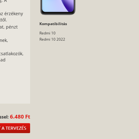
g. A
az érzékeny
től.
Kompatibilitás
at, pénzt
Redmi 10
Redmi 10 2022
mek,
csatlakozók,
bad
:
6.480 Ft
ssel:
 A TERVEZÉS