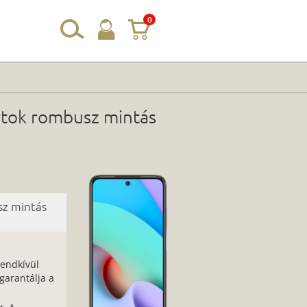
0
őrtok rombusz mintás
sz mintás
rendkívül
arantálja a