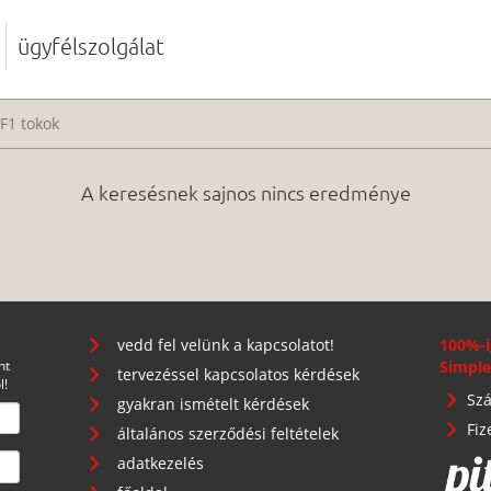
ügyfélszolgálat
F1 tokok
A keresésnek sajnos nincs eredménye
vedd fel velünk a kapcsolatot!
100%-i
nt
Simple
tervezéssel kapcsolatos kérdések
l!
Szá
gyakran ismételt kérdések
Fiz
általános szerződési feltételek
adatkezelés