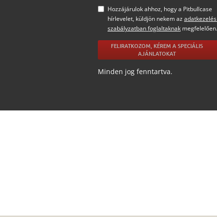
Hozzájárulok ahhoz, hogy a Pitbullcase
hírlevelet, küldjön nekem az
adatkezelés
szabályzatban foglaltaknak
megfelelően
FELIRATKOZOM, KÉREM A SPECIÁLIS
AJÁNLATOKAT
Minden jog fenntartva.