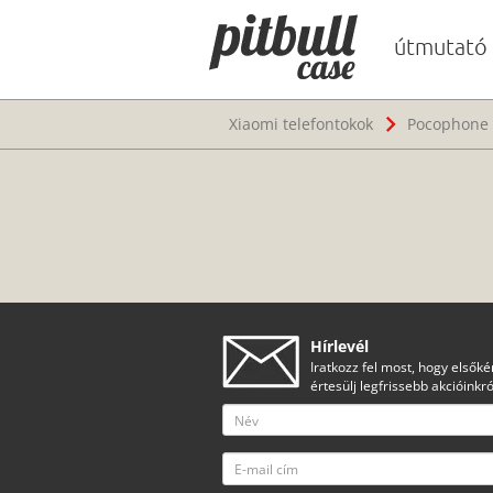
útmutató
Xiaomi telefontokok
Pocophone 
Hírlevél
Iratkozz fel most, hogy elsőké
értesülj legfrissebb akcióinkró