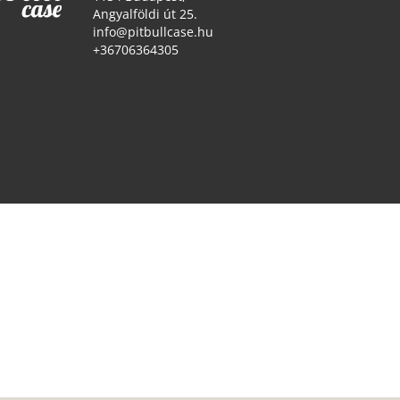
Angyalföldi út 25.
info@pitbullcase.hu
+36706364305