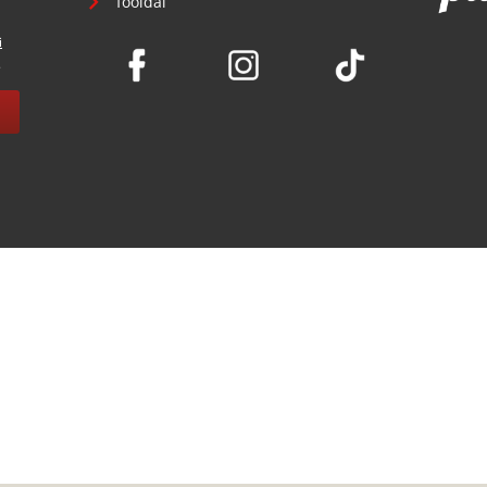
főoldal
i
.