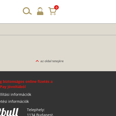
0
az oldal tetejére
g biztonságos online fizetés a
Pay jóvoltából
llítási információk
etési információk
Telephely:
1134 Budapest,