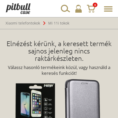
0
Toggl
navig
Xiaomi telefontokok
Mi 11i tokok
Elnézést kérünk, a keresett termék
sajnos jelenleg nincs
raktárkészleten.
Válassz hasonló termékeink közül, vagy használd a
keresés funkciót!