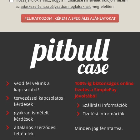
Hozzájárulok ahhoz, hogy a Pitbullcase hírlevelet, küldjön nekem
az
adatkezelési szabályzatban foglaltaknak
megfelelően.
FELIRATKOZOM, KÉREM A SPECIÁLIS AJÁNLATOKAT
vedd fel velünk a
100%-ig biztonságos online
kapcsolatot!
fizetés a SimplePay
jóvoltából
tervezéssel kapcsolatos
kérdések
Szállítási információk
gyakran ismételt
Fizetési információk
kérdések
általános szerződési
Minden jog fenntartva.
feltételek