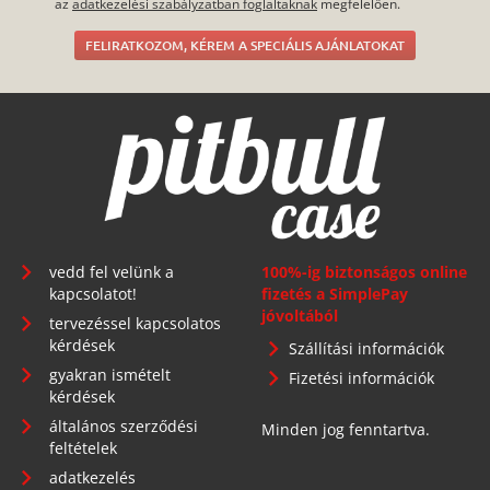
az
adatkezelési szabályzatban foglaltaknak
megfelelően.
FELIRATKOZOM, KÉREM A SPECIÁLIS AJÁNLATOKAT
vedd fel velünk a
100%-ig biztonságos online
kapcsolatot!
fizetés a SimplePay
jóvoltából
tervezéssel kapcsolatos
kérdések
Szállítási információk
gyakran ismételt
Fizetési információk
kérdések
általános szerződési
Minden jog fenntartva.
feltételek
adatkezelés