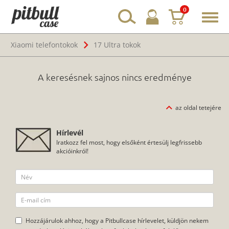
0
Toggl
navig
Xiaomi telefontokok
17 Ultra tokok
A keresésnek sajnos nincs eredménye
az oldal tetejére
Hírlevél
Iratkozz fel most, hogy elsőként értesülj legfrissebb
akcióinkról!
Hozzájárulok ahhoz, hogy a Pitbullcase hírlevelet, küldjön nekem