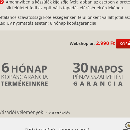
Amennyiben a készülék kijelzője ívelt, abban az esetben a prote
sík felületet fedi az optimális tapadás elérésének érdekében.
Általános szavatossági kötelességeinken felül önként vállalt jótállás
Led UV nyomtatás esetén: 6 hónap kopásgarancia!
2.990 Ft
Webshop ár
:
KOSÁ
Vásárlói vélemények
- 1310 értékelés
Tóth Józsefné - szuper csapat