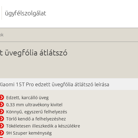
ügyfélszolgálat
ok
 üvegfólia átlátszó
Xiaomi 15T Pro edzett üvegfólia átlátszó leírása
Edzett, karcálló üveg
0,33 mm ultravékony kivitel
Könnyű, egyszerű felhelyezés
Törlő kendő a felhelyezéshez
Tökéletesen illeszkedik a készülékre
9H Szuper keménység