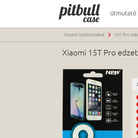
útmutató
Xiaomi telefontokok
15T Pro tok
Xiaomi 15T Pro edzett