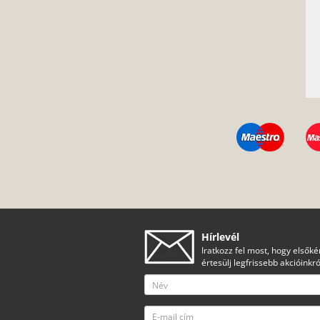
Hírlevél
Iratkozz fel most, hogy elsőké
értesülj legfrissebb akcióinkró