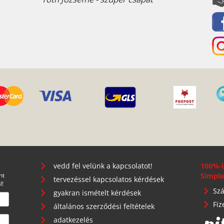
vedd fel velünk a kapcsolatot!
100%-i
nt
Simple
tervezéssel kapcsolatos kérdések
l!
Szá
gyakran ismételt kérdések
Fiz
általános szerződési feltételek
adatkezelés