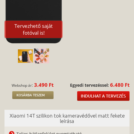
Tervezhető saját
fotóval is!
3.490 Ft
6.480 Ft
:
Egyedi tervezéssel:
Webshop ár
KOSÁRBA TESZEM
INDULHAT A TERVEZÉS
Xiaomi 14T szilikon tok kameravédővel matt fekete
leírása
Teljes hátlapfelület nyomtatható