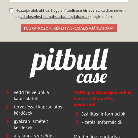
Hozzájárulok ahhoz, hogy a Pitbullcase hírlevelet, küldjön nekem
az
adatkezelési szabályzatban foglaltaknak
megfelelően.
FELIRATKOZOM, KÉREM A SPECIÁLIS AJÁNLATOKAT
vedd fel velünk a
100%-ig biztonságos online
kapcsolatot!
fizetés a SimplePay
jóvoltából
tervezéssel kapcsolatos
kérdések
Szállítási információk
gyakran ismételt
Fizetési információk
kérdések
általános szerződési
Minden jog fenntartva.
feltételek