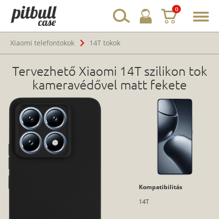
0
Toggl
navig
Xiaomi telefontokok
14T tokok
Tervezhető Xiaomi 14T szilikon tok
kameravédővel matt fekete
Kompatibilitás
14T