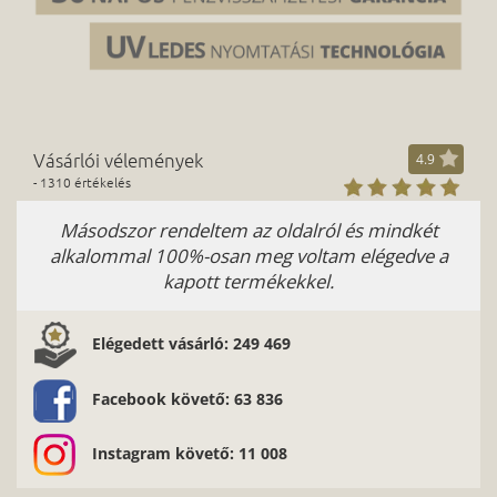
Vásárlói vélemények
4.9
- 1310 értékelés
Másodszor rendeltem az oldalról és mindkét
Kös
alkalommal 100%-osan meg voltam elégedve a
kapott termékekkel.
Elégedett vásárló: 249 469
Facebook követő: 63 836
Instagram követő: 11 008