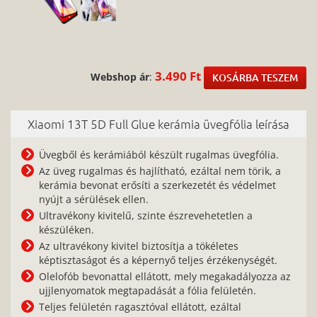
3.490 Ft
Webshop ár
:
KOSÁRBA TESZEM
Xiaomi 13T 5D Full Glue kerámia üvegfólia leírása
Üvegből és kerámiából készült rugalmas üvegfólia.
Az üveg rugalmas és hajlítható, ezáltal nem törik, a
kerámia bevonat erősíti a szerkezetét és védelmet
nyújt a sérülések ellen.
Ultravékony kivitelű, szinte észrevehetetlen a
készüléken.
Az ultravékony kivitel biztosítja a tökéletes
képtisztaságot és a képernyő teljes érzékenységét.
Olelofób bevonattal ellátott, mely megakadályozza az
ujjlenyomatok megtapadását a fólia felületén.
Teljes felületén ragasztóval ellátott, ezáltal