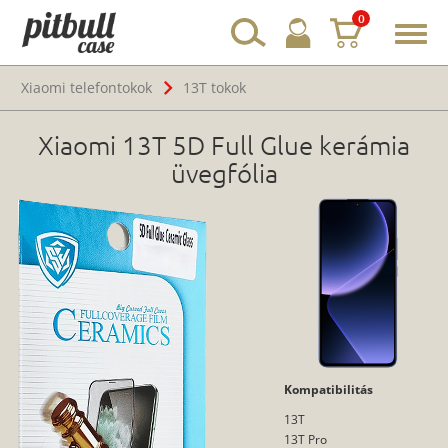
0
Toggl
navig
Xiaomi telefontokok
13T tokok
Xiaomi 13T 5D Full Glue kerámia
üvegfólia
Kompatibilitás
13T
13T Pro