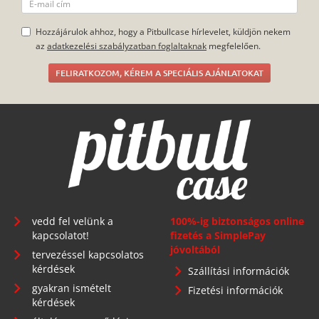
Hozzájárulok ahhoz, hogy a Pitbullcase hírlevelet, küldjön nekem
az
adatkezelési szabályzatban foglaltaknak
megfelelően.
FELIRATKOZOM, KÉREM A SPECIÁLIS AJÁNLATOKAT
vedd fel velünk a
100%-ig biztonságos online
kapcsolatot!
fizetés a SimplePay
jóvoltából
tervezéssel kapcsolatos
kérdések
Szállítási információk
gyakran ismételt
Fizetési információk
kérdések