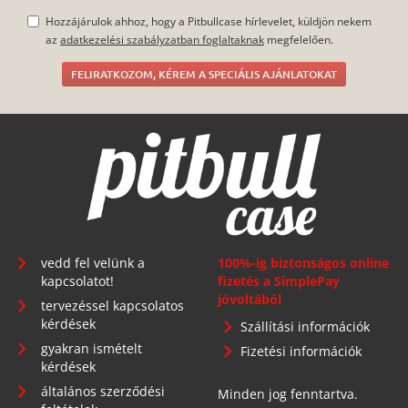
Hozzájárulok ahhoz, hogy a Pitbullcase hírlevelet, küldjön nekem
az
adatkezelési szabályzatban foglaltaknak
megfelelően.
FELIRATKOZOM, KÉREM A SPECIÁLIS AJÁNLATOKAT
vedd fel velünk a
100%-ig biztonságos online
kapcsolatot!
fizetés a SimplePay
jóvoltából
tervezéssel kapcsolatos
kérdések
Szállítási információk
gyakran ismételt
Fizetési információk
kérdések
általános szerződési
Minden jog fenntartva.