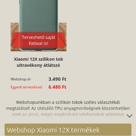
Tervezhető saját
fotóval is!
Xiaomi 12X szilikon tok
ultravékony átlátszó
3.490 Ft
Webshop ár
6.480 Ft
Egyedi tervezéssel
Webshopunkban a szilikon tokok széles választékát
megtalálod! Az ütésálló TPU anyagminőségnek köszönhetően
ezek az olcsó, mégis megbízható telefontokok védelmet
nyújtanak az ütés, a karc, a por és a szennyeződés ellen,
miközben a szilikon nagyfokú rugalmassága miatt tökéletesen
Webshop Xiaomi 12X termékek
illeszkednek a készülékedre. Nagyon könnyen és egyszerűen