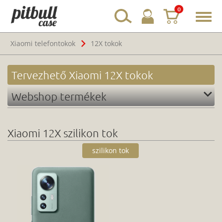
0
Toggl
navig
Xiaomi telefontokok
12X tokok
Tervezhető Xiaomi 12X tokok
Webshop termékek
Xiaomi 12X szilikon tok
szilikon tok