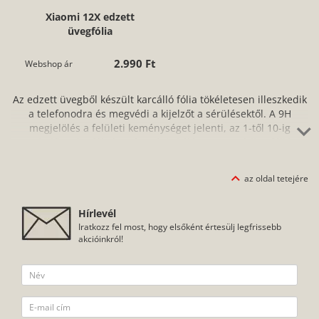
Xiaomi 12X edzett
üvegfólia
2.990 Ft
Webshop ár
Az edzett üvegből készült karcálló fólia tökéletesen illeszkedik
a telefonodra és megvédi a kijelzőt a sérülésektől. A 9H
megjelölés a felületi keménységet jelenti, az 1-től 10-ig
terjedő mohs-féle keménységi skálán. Ne aggódj, a fóliát
könnyen és egyszerűen fel tudod helyezni az okostelefonodra,
amihez segítséget nyújt a fóliához tartozó törlőkendő is. A
az oldal tetejére
protektornak a védelem mellett számos előnye van: nem
gyűjti az ujjlenyomatokat, zsírtaszító hatása van és nem kopik.
Hírlevél
Iratkozz fel most, hogy elsőként értesülj legfrissebb
akcióinkról!