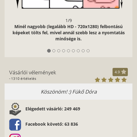
1/9
Minél nagyobb (legalább HD - 720x1280) felbontású
képeket tölts fel, mivel annál szebb lesz a nyomtatás
minősége is.
Vásárlói vélemények
4.9
- 1310 értékelés
Köszönöm! :) Fükő Dóra
Elégedett vásárló: 249 469
Facebook követő: 63 836