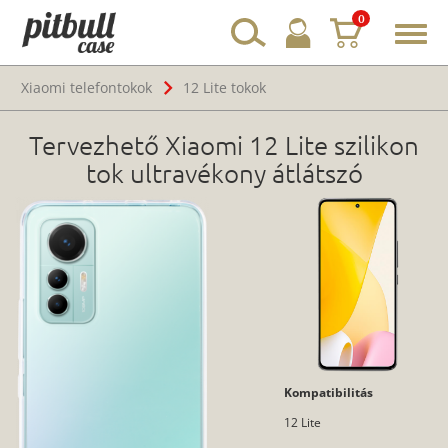
0
Toggl
navig
Xiaomi telefontokok
12 Lite tokok
Tervezhető Xiaomi 12 Lite szilikon
tok ultravékony átlátszó
Kompatibilitás
12 Lite