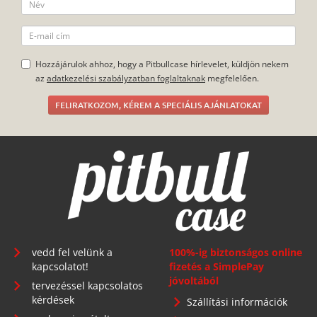
Hozzájárulok ahhoz, hogy a Pitbullcase hírlevelet, küldjön nekem
az
adatkezelési szabályzatban foglaltaknak
megfelelően.
FELIRATKOZOM, KÉREM A SPECIÁLIS AJÁNLATOKAT
vedd fel velünk a
100%-ig biztonságos online
kapcsolatot!
fizetés a SimplePay
jóvoltából
tervezéssel kapcsolatos
kérdések
Szállítási információk