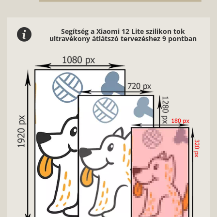
Segítség a Xiaomi 12 Lite szilikon tok
ultravékony átlátszó tervezéshez 9 pontban
Nag