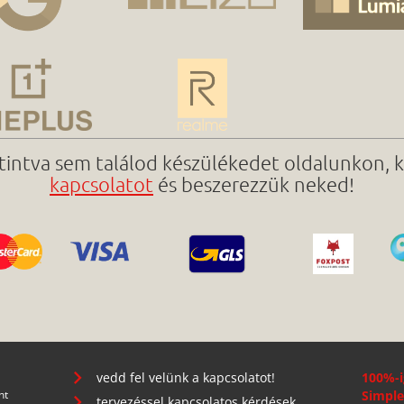
ttintva sem találod készülékedet oldalunkon, 
kapcsolatot
és beszerezzük neked!
vedd fel velünk a kapcsolatot!
100%-i
nt
Simple
tervezéssel kapcsolatos kérdések