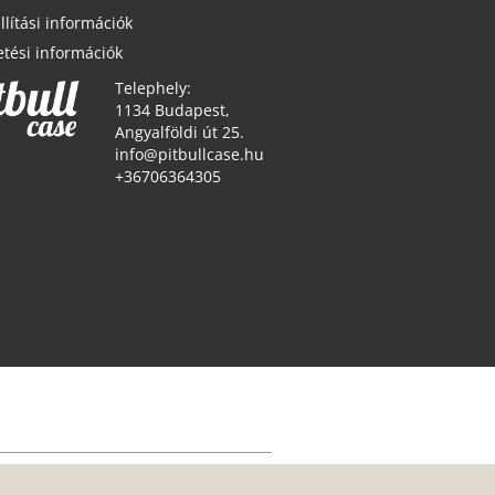
llítási információk
etési információk
Telephely:
1134 Budapest,
Angyalföldi út 25.
info@pitbullcase.hu
+36706364305