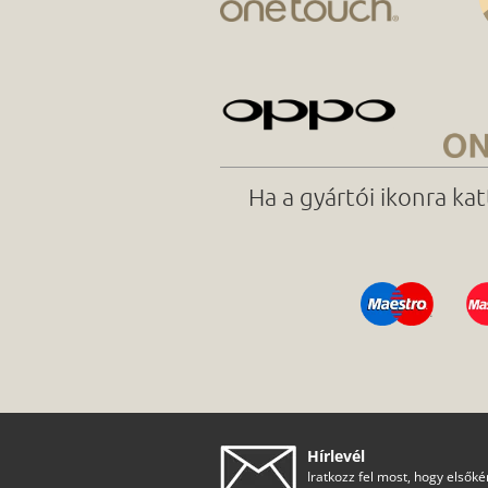
Ha a gyártói ikonra ka
Hírlevél
Iratkozz fel most, hogy elsőké