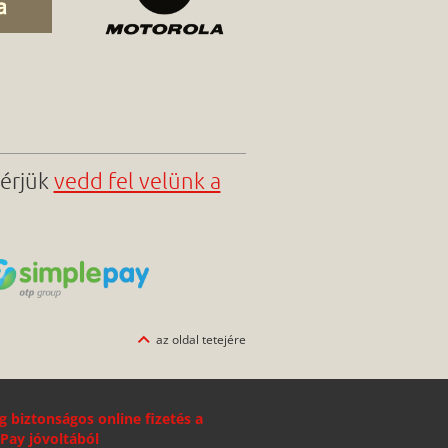
kérjük
vedd fel velünk a
az oldal tetejére
g biztonságos online fizetés a
Pay jóvoltából