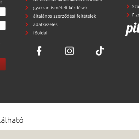
l!
Szá
gyakran ismételt kérdések
Fiz
általános szerződési feltételek
adatkezelés
főoldal
i
.
lálható