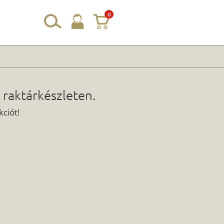
0
 raktárkészleten.
ciót!