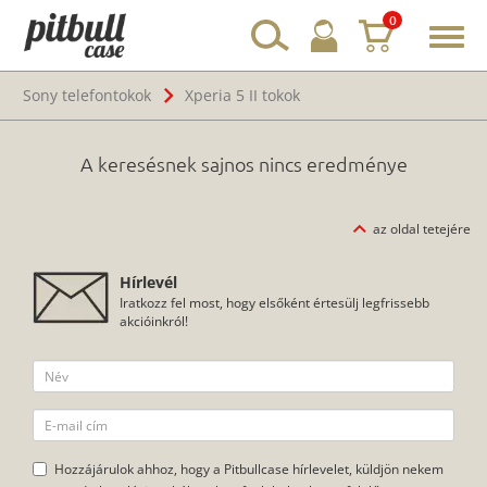
0
Toggl
navig
Sony telefontokok
Xperia 5 II tokok
A keresésnek sajnos nincs eredménye
az oldal tetejére
Hírlevél
Iratkozz fel most, hogy elsőként értesülj legfrissebb
akcióinkról!
Hozzájárulok ahhoz, hogy a Pitbullcase hírlevelet, küldjön nekem