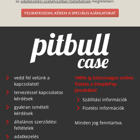
az
adatkezelési szabályzatban foglaltaknak
megfelelően.
FELIRATKOZOM, KÉREM A SPECIÁLIS AJÁNLATOKAT
vedd fel velünk a
100%-ig biztonságos online
kapcsolatot!
fizetés a SimplePay
jóvoltából
tervezéssel kapcsolatos
kérdések
Szállítási információk
gyakran ismételt
Fizetési információk
kérdések
általános szerződési
Minden jog fenntartva.
feltételek
adatkezelés