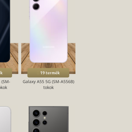
ék
19 termék
 (SM-
Galaxy A55 5G (SM-A556B)
okok
tokok