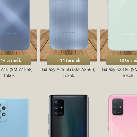
14 termék
14 termék
10 term
 A15 (SM-A155F)
Galaxy A25 5G (SM-A256B)
Galaxy S23 FE (S
tokok
tokok
tokok