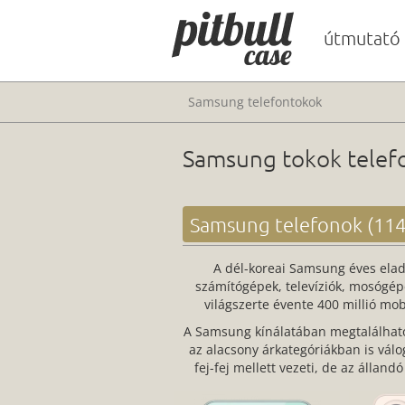
útmutató
Samsung telefontokok
Samsung tokok telefo
Samsung telefonok (114
A dél-koreai Samsung éves eladá
számítógépek, televíziók, mosógépe
világszerte évente 400 millió mob
A Samsung kínálatában megtalálhatóa
az alacsony árkategóriákban is vál
fej-fej mellett vezeti, de az állan