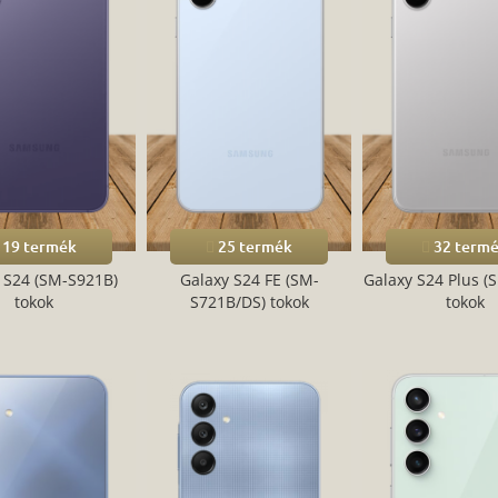
19 termék
25 termék
32 term
 S24 (SM-S921B)
Galaxy S24 FE (SM-
Galaxy S24 Plus (
tokok
S721B/DS) tokok
tokok