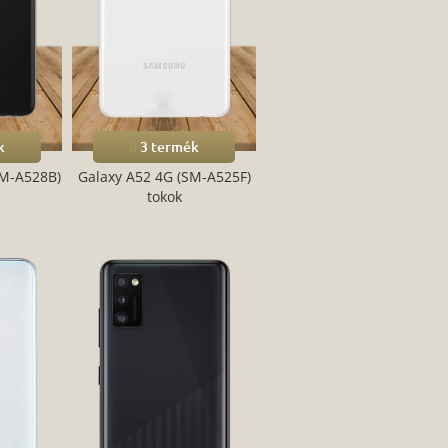
k
3 termék
SM-A528B)
Galaxy A52 4G (SM-A525F)
tokok