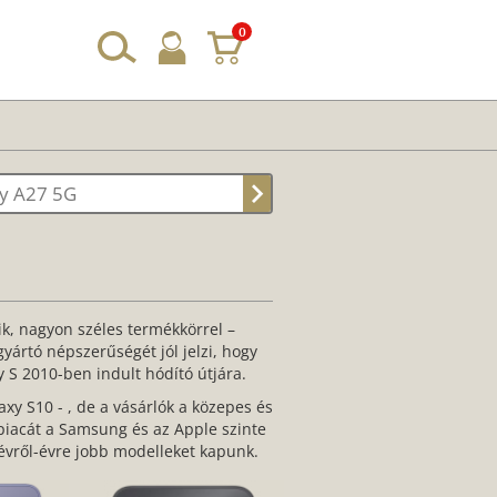
0
y A27 5G
ik, nagyon széles termékkörrel –
yártó népszerűségét jól jelzi, hogy
y S 2010-ben indult hódító útjára.
y S10 - , de a vásárlók a közepes és
piacát a Samsung és az Apple szinte
n évről-évre jobb modelleket kapunk.