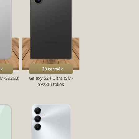
ék
29 termék
SM-S926B)
Galaxy S24 Ultra (SM-
S928B) tokok