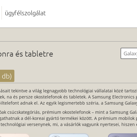
ügyfélszolgálat
nra és tabletre
Galax
 db)
sait tekintve a világ legnagyobb technológiai vállalatai közé tartoz
k, na és persze okostelefonok és tabletek. A Samsung Electronics g
iltelefont adnak el. Az egyik legismertebb széria, a Samsung Galax
k csúcskategóriás, prémium okostelefonok – mint a Samsung Galax
ogathatnak a dél-koreai gyártó termékei között. A prémium mobilok 
dó technológiai versenynek, mi, a vásárlók vagyunk nyertesei, hisze