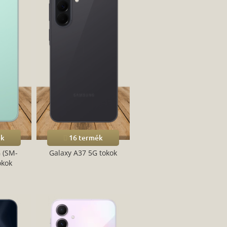
ék
16 termék
 (SM-
Galaxy A37 5G tokok
okok