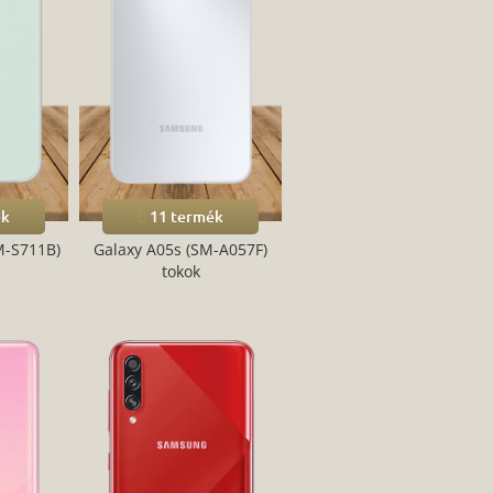
ék
11 termék
M-S711B)
Galaxy A05s (SM-A057F)
tokok