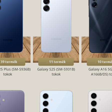
39 termék
11 termék
10 term
25 Plus (SM-S936B)
Galaxy S25 (SM-S931B)
Galaxy A16 5G
tokok
tokok
A166B/DS) t