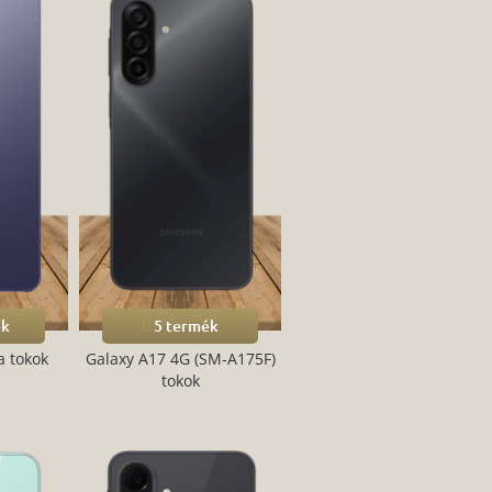
ék
5 termék
a tokok
Galaxy A17 4G (SM-A175F)
tokok