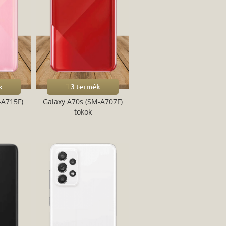
k
3 termék
-A715F)
Galaxy A70s (SM-A707F)
tokok