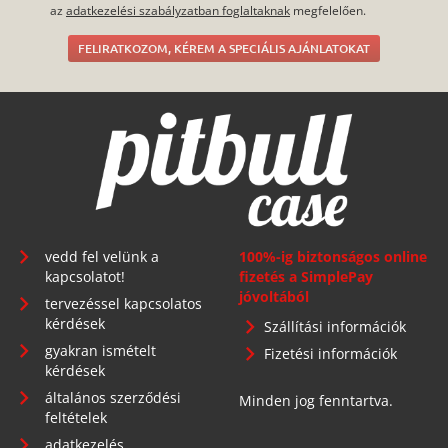
az
adatkezelési szabályzatban foglaltaknak
megfelelően.
FELIRATKOZOM, KÉREM A SPECIÁLIS AJÁNLATOKAT
vedd fel velünk a
100%-ig biztonságos online
kapcsolatot!
fizetés a SimplePay
jóvoltából
tervezéssel kapcsolatos
kérdések
Szállítási információk
gyakran ismételt
Fizetési információk
kérdések
általános szerződési
Minden jog fenntartva.
feltételek
adatkezelés