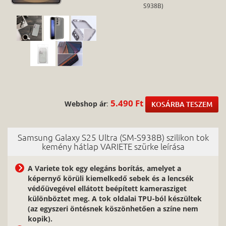
S938B)
5.490 Ft
Webshop ár
:
KOSÁRBA TESZEM
Samsung Galaxy S25 Ultra (SM-S938B) szilikon tok
kemény hátlap VARIETE szürke leírása
A Variete tok egy elegáns borítás, amelyet a
képernyő körüli kiemelkedő sebek és a lencsék
védőüvegével ellátott beépített kamerasziget
különböztet meg. A tok oldalai TPU-ból készültek
(az egyszeri öntésnek köszönhetően a színe nem
kopik).