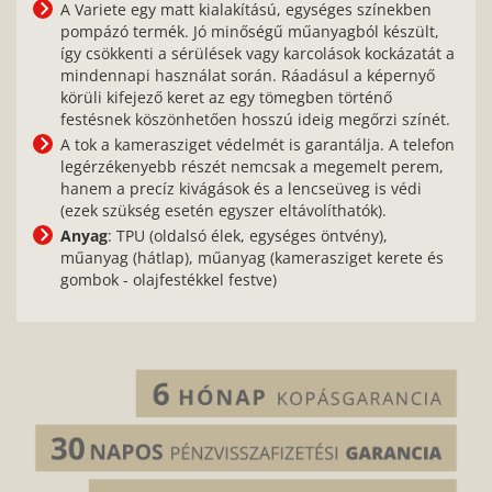
A Variete egy matt kialakítású, egységes színekben
pompázó termék. Jó minőségű műanyagból készült,
így csökkenti a sérülések vagy karcolások kockázatát a
mindennapi használat során. Ráadásul a képernyő
körüli kifejező keret az egy tömegben történő
festésnek köszönhetően hosszú ideig megőrzi színét.
A tok a kamerasziget védelmét is garantálja. A telefon
legérzékenyebb részét nemcsak a megemelt perem,
hanem a precíz kivágások és a lencseüveg is védi
(ezek szükség esetén egyszer eltávolíthatók).
Anyag
: TPU (oldalsó élek, egységes öntvény),
műanyag (hátlap), műanyag (kamerasziget kerete és
gombok - olajfestékkel festve)