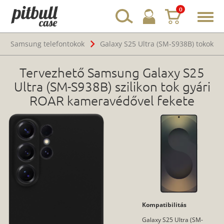
0
Toggl
navig
Samsung telefontokok
Galaxy S25 Ultra (SM-S938B) tokok
Tervezhető Samsung Galaxy S25
Ultra (SM-S938B) szilikon tok gyári
ROAR kameravédővel fekete
Kompatibilitás
Galaxy S25 Ultra (SM-