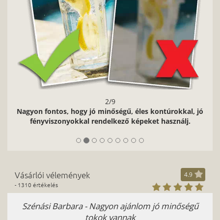
2/9
Nagyon fontos, hogy jó minőségű, éles kontúrokkal, jó
fényviszonyokkal rendelkező képeket használj.
Vásárlói vélemények
4.9
- 1310 értékelés
Szénási Barbara - Nagyon ajánlom jó minőségű
tokok vannak