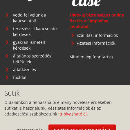
vedd fel velünk a
100%-ig biztonságos online
kapcsolatot!
fizetés a SimplePay
jóvoltából
tervezéssel kapcsolatos
kérdések
Szállítási információk
gyakran ismételt
Fizetési információk
kérdések
általános szerződési
Minden jog fenntartva.
feltételek
adatkezelés
főoldal
Sütik
Oldalainkon a felhasználói élmény növelése érdekében
Telephely: 1134 Budapest, Angyalföldi út 25.
sütiket is használunk. Részletes információk és az
adatkezelési szabályzatunk
itt olvasható el
.
info@pitbullcase.hu
+36706364305