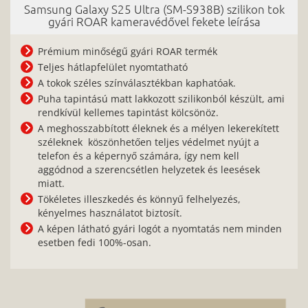
Samsung Galaxy S25 Ultra (SM-S938B) szilikon tok
gyári ROAR kameravédővel fekete leírása
Prémium minőségű gyári ROAR termék
Teljes hátlapfelület nyomtatható
A tokok széles színválasztékban kaphatóak.
Puha tapintású matt lakkozott szilikonból készült, ami
rendkívül kellemes tapintást kölcsönöz.
A meghosszabbított éleknek és a mélyen lekerekített
széleknek köszönhetően teljes védelmet nyújt a
telefon és a képernyő számára, így nem kell
aggódnod a szerencsétlen helyzetek és leesések
miatt.
Tökéletes illeszkedés és könnyű felhelyezés,
kényelmes használatot biztosít.
A képen látható gyári logót a nyomtatás nem minden
esetben fedi 100%-osan.