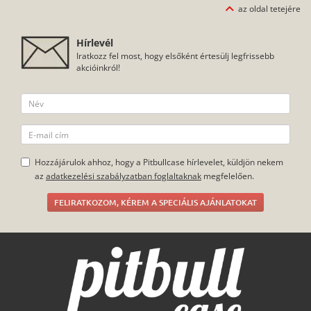
az oldal tetejére
Hírlevél
Iratkozz fel most, hogy elsőként értesülj legfrissebb
akcióinkról!
Hozzájárulok ahhoz, hogy a Pitbullcase hírlevelet, küldjön nekem
az
adatkezelési szabályzatban foglaltaknak
megfelelően.
FELIRATKOZOM, KÉREM A SPECIÁLIS AJÁNLATOKAT