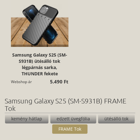
Samsung Galaxy S25 (SM-
S931B) ütésálló tok
légpárnás sarka,
THUNDER fekete
5.490 Ft
Webshop ár
Samsung Galaxy S25 (SM-S931B) FRAME
Tok
kemény hátlap
edzett üvegfólia
ütésálló tok
FRAME Tok