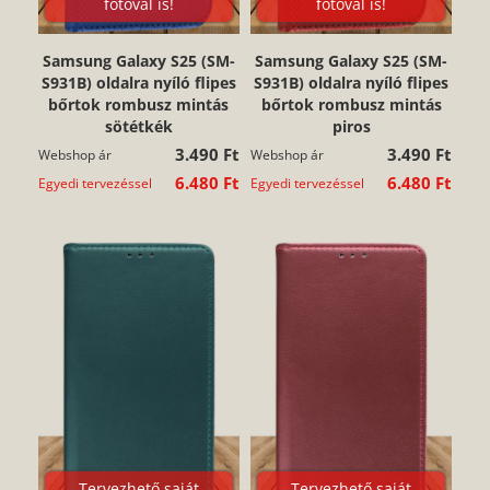
fotóval is!
fotóval is!
Samsung Galaxy S25 (SM-
Samsung Galaxy S25 (SM-
S931B) oldalra nyíló flipes
S931B) oldalra nyíló flipes
bőrtok rombusz mintás
bőrtok rombusz mintás
sötétkék
piros
3.490 Ft
3.490 Ft
Webshop ár
Webshop ár
6.480 Ft
6.480 Ft
Egyedi tervezéssel
Egyedi tervezéssel
Tervezhető saját
Tervezhető saját