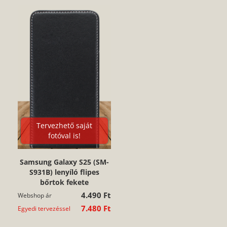
Tervezhető saját
fotóval is!
Samsung Galaxy S25 (SM-
S931B) lenyíló flipes
bőrtok fekete
4.490 Ft
Webshop ár
7.480 Ft
Egyedi tervezéssel