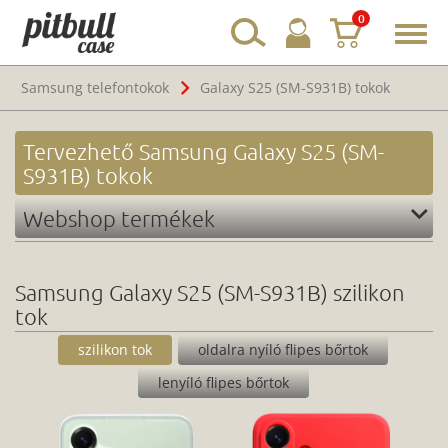
0
Toggl
navig
Samsung telefontokok
Galaxy S25 (SM-S931B) tokok
Tervezhető Samsung Galaxy S25 (SM-
S931B) tokok
Webshop termékek
Samsung Galaxy S25 (SM-S931B) szilikon
tok
szilikon tok
oldalra nyíló flipes bőrtok
lenyíló flipes bőrtok