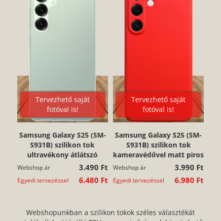
Tervezhető saját
Tervezhető saját
fotóval is!
fotóval is!
Samsung Galaxy S25 (SM-
Samsung Galaxy S25 (SM-
S931B) szilikon tok
S931B) szilikon tok
ultravékony átlátszó
kameravédővel matt piros
3.490 Ft
3.990 Ft
Webshop ár
Webshop ár
6.480 Ft
6.980 Ft
Egyedi tervezéssel
Egyedi tervezéssel
Webshopunkban a szilikon tokok széles választékát