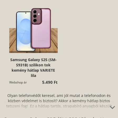
Samsung Galaxy S25 (SM-
S931B) szilikon tok
kemény hátlap VARIETE
lila
5.490 Ft
Webshop ár
Olyan telefonvédőt keresel, ami jól mutat a telefonodon és
közben védelmet is biztosít? Akkor a kemény hátlap biztos
tetszeni fog! Ez a hátlap tartós, strapabíró anyagból készült
és tökéletesen illeszkedik a készülékedre. Könnyű súlyának, az
1 mm-es vastagságának és karcsú kivitelezésének