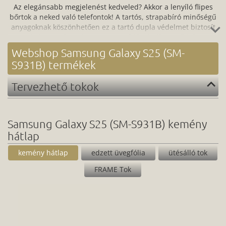
Az elegánsabb megjelenést kedveled? Akkor a lenyíló flipes
bőrtok a neked való telefontok! A tartós, strapabíró minőségű
anyagoknak köszönhetően ez a tartó dupla védelmet biztosít
az ütés, por, karc és a szennyeződések ellen, miközben
könnyen hozzáférsz az eszköz kezelőpaneljéhez is. A könnyen
Webshop Samsung Galaxy S25 (SM-
felhelyezhető és ugyanilyen egyszerűen eltávolítható flipes
S931B) termékek
bőr telefontok egyszerre praktikus és jól is néz ki: vásárold
meg webshopunkban most vagy tervezz egyedi megjelenés
Tervezhető tokok
hozzá!
Samsung Galaxy S25 (SM-S931B) kemény
hátlap
kemény hátlap
edzett üvegfólia
ütésálló tok
FRAME Tok