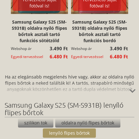
fotóval is!
fotóval is!
Samsung Galaxy S25 (SM-
Samsung Galaxy S25 (SM-
S931B) oldalra nyíló flipes
S931B) oldalra nyíló flipes
bőrtok asztali tartó
bőrtok asztali tartó
funkciós sötétzöld
funkciós bordó
3.490 Ft
3.490 Ft
Webshop ár
Webshop ár
6.480 Ft
6.480 Ft
Egyedi tervezéssel
Egyedi tervezéssel
Ha az elegánsabb megjelenés híve vagy, akkor az oldalra nyíló
flipes bőrtok a neked találták ki! A tartós, strapabíró minőségű
anyagoknak köszönhetően ez a tartó dupla védelmet biztosít
az ütés, por, karc és a szennyeződések ellen, miközben
könnyen hozzáférsz az eszköz portjaihoz és kezelőpaneljéhez
Samsung Galaxy S25 (SM-S931B) lenyíló
is. A könnyen felhelyezhető és ugyanilyen egyszerűen
flipes bőrtok
eltávolítható flipes bőr telefontok egyszerre praktikus és jól is
néz ki: vásárold meg webshopunkban most, vagy tervezz
szilikon tok
oldalra nyíló flipes bőrtok
egyedi megjelenést hozzá!
lenyíló flipes bőrtok