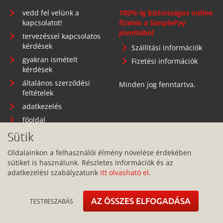
vedd fel velünk a
100%-ig biztonságos online
kapcsolatot!
fizetés a SimplePay
jóvoltából
tervezéssel kapcsolatos
kérdések
Szállítási információk
gyakran ismételt
Fizetési információk
kérdések
általános szerződési
Minden jog fenntartva.
feltételek
adatkezelés
főoldal
Sütik
Oldalainkon a felhasználói élmény növelése érdekében
sütiket is használunk. Részletes információk és az
Telephely: 1134 Budapest, Angyalföldi út 25.
adatkezelési szabályzatunk
itt olvasható el
.
info@pitbullcase.hu
+36706364305
AZ ÖSSZES ELFOGADÁSA
TESTRESZABÁS