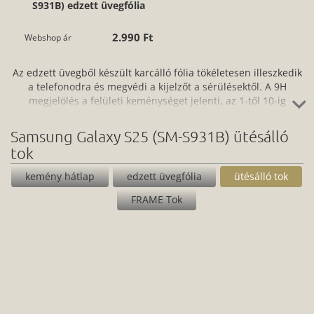
S931B) edzett üvegfólia
2.990 Ft
Webshop ár
Az edzett üvegből készült karcálló fólia tökéletesen illeszkedik
a telefonodra és megvédi a kijelzőt a sérülésektől. A 9H
megjelölés a felületi keménységet jelenti, az 1-től 10-ig
terjedő mohs-féle keménységi skálán. Ne aggódj, a fóliát
könnyen és egyszerűen fel tudod helyezni az okostelefonodra,
Samsung Galaxy S25 (SM-S931B) ütésálló
amihez segítséget nyújt a fóliához tartozó törlőkendő is. A
tok
protektornak a védelem mellett számos előnye van: nem
gyűjti az ujjlenyomatokat, zsírtaszító hatása van és nem kopik.
kemény hátlap
edzett üvegfólia
ütésálló tok
FRAME Tok