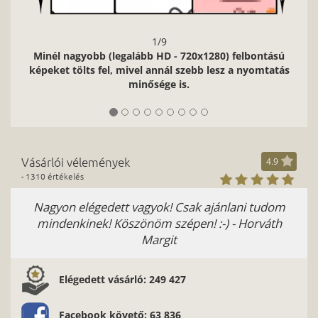
1/9
Minél nagyobb (legalább HD - 720x1280) felbontású
képeket tölts fel, mivel annál szebb lesz a nyomtatás
minősége is.
Vásárlói vélemények
4.9
- 1310 értékelés
Nagyon elégedett vagyok! Csak ajánlani tudom
mindenkinek! Köszönöm szépen! :-) - Horváth
Margit
Elégedett vásárló: 249 427
Facebook követő: 63 836