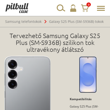
0
Toggl
navig
Samsung telefontokok
Galaxy S25 Plus (SM-S936B) tokok
Tervezhető Samsung Galaxy S25
Plus (SM-S936B) szilikon tok
ultravékony átlátszó
Kompatibilitás
Galaxy S25 Plus (SM-