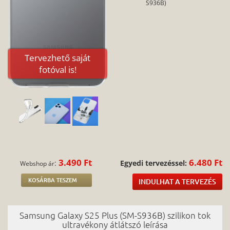
S936B)
Tervezhető saját
fotóval is!
3.490 Ft
6.480 Ft
:
Egyedi tervezéssel:
Webshop ár
KOSÁRBA TESZEM
INDULHAT A TERVEZÉS
Samsung Galaxy S25 Plus (SM-S936B) szilikon tok
ultravékony átlátszó leírása