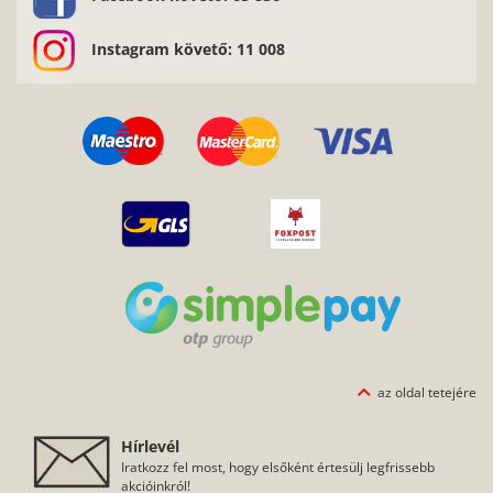
Instagram követő: 11 008
az oldal tetejére
Hírlevél
Iratkozz fel most, hogy elsőként értesülj legfrissebb
akcióinkról!