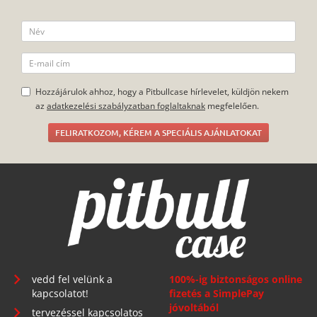
Hozzájárulok ahhoz, hogy a Pitbullcase hírlevelet, küldjön nekem
az
adatkezelési szabályzatban foglaltaknak
megfelelően.
FELIRATKOZOM, KÉREM A SPECIÁLIS AJÁNLATOKAT
vedd fel velünk a
100%-ig biztonságos online
kapcsolatot!
fizetés a SimplePay
jóvoltából
tervezéssel kapcsolatos