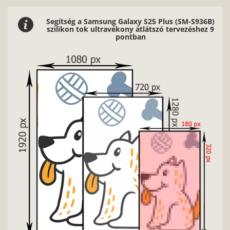
Segítség a Samsung Galaxy S25 Plus (SM-S936B)
szilikon tok ultravékony átlátszó tervezéshez 9
pontban
Nag