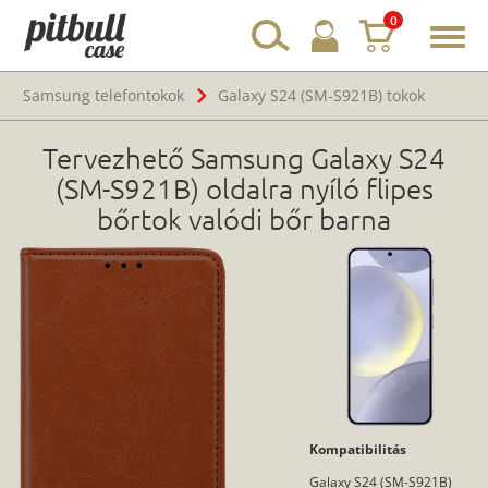
0
Toggl
navig
Samsung telefontokok
Galaxy S24 (SM-S921B) tokok
Tervezhető Samsung Galaxy S24
(SM-S921B) oldalra nyíló flipes
bőrtok valódi bőr barna
Kompatibilitás
Galaxy S24 (SM-S921B)