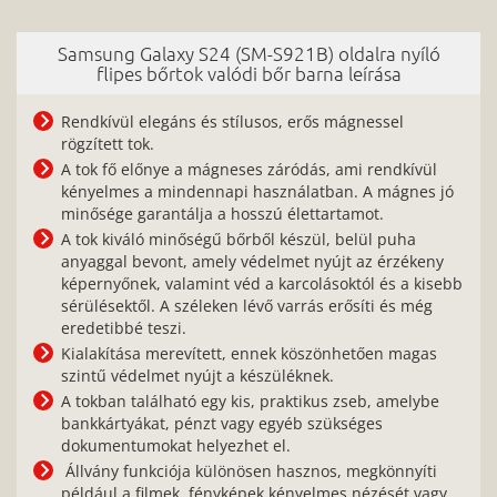
Samsung Galaxy S24 (SM-S921B) oldalra nyíló
flipes bőrtok valódi bőr barna leírása
Rendkívül elegáns és stílusos, erős mágnessel
rögzített tok.
A tok fő előnye a mágneses záródás, ami rendkívül
kényelmes a mindennapi használatban. A mágnes jó
minősége garantálja a hosszú élettartamot.
A tok kiváló minőségű bőrből készül, belül puha
anyaggal bevont, amely védelmet nyújt az érzékeny
képernyőnek, valamint véd a karcolásoktól és a kisebb
sérülésektől. A széleken lévő varrás erősíti és még
eredetibbé teszi.
Kialakítása merevített, ennek köszönhetően magas
szintű védelmet nyújt a készüléknek.
A tokban található egy kis, praktikus zseb, amelybe
bankkártyákat, pénzt vagy egyéb szükséges
dokumentumokat helyezhet el.
Állvány funkciója különösen hasznos, megkönnyíti
például a filmek, fényképek kényelmes nézését vagy