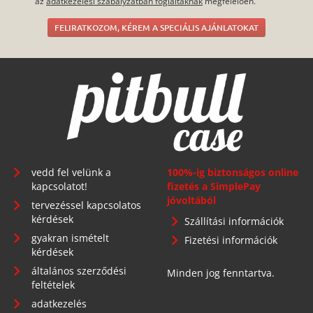
az
adatkezelési szabályzatban foglaltaknak
megfelelően.
FELIRATKOZOM, KÉREM A SPECIÁLIS AJÁNLATOKAT
vedd fel velünk a
100%-ig biztonságos online
kapcsolatot!
fizetés a SimplePay
jóvoltából
tervezéssel kapcsolatos
kérdések
Szállítási információk
gyakran ismételt
Fizetési információk
kérdések
általános szerződési
Minden jog fenntartva.
feltételek
adatkezelés