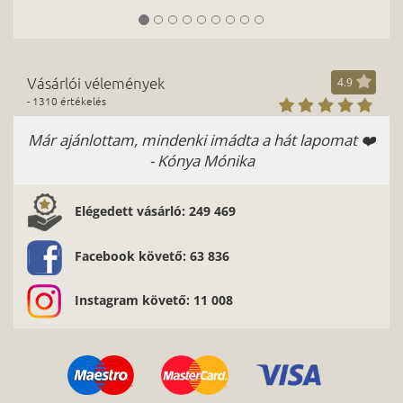
Vásárlói vélemények
4.9
- 1310 értékelés
omat ❤️
Anett Vavika - Nagyon jó
Elégedett vásárló: 249 469
Facebook követő: 63 836
Instagram követő: 11 008