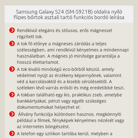
Samsung Galaxy S24 (SM-S921B) oldalra nyíló
flipes bőrtok asztali tartó funkciós bordó leírása
Rendkívül elegáns és stílusos, erős mágnessel
rögzített tok.
A tok fő előnye a mágneses záródás a teljes
szélességben, ami rendkívül kényelmes a mindennapi
használatban. A mágnes jó minősége garantálja a
hosszú élettartamot.
A tok kiváló minőségű eco-bőrből készül, amely
védelmet nyújt az érzékeny képernyőnek, valamint
véd a karcolásoktól és a kisebb sérülésektől. A
széleken lévő varrás erősíti és még eredetibbé teszi.
A tokban található egy kis, praktikus zseb, amelybe
bankkártyákat, pénzt vagy egyéb szükséges
dokumentumokat helyezhet el.
Állvány funkciója különösen hasznos, megkönnyíti
például a filmek, fényképek kényelmes nézését vagy
az internetes böngészést.
A telefon egy szilikon tartóba kerül, melyben a