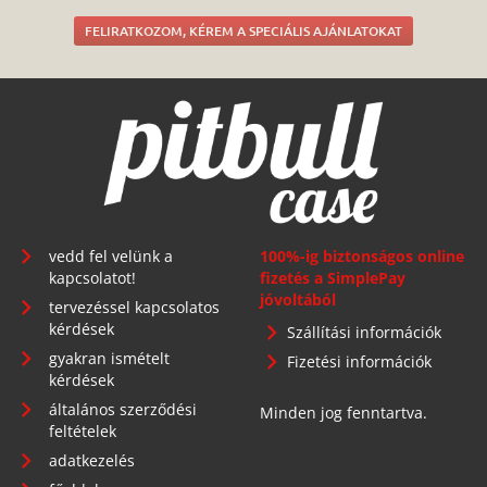
FELIRATKOZOM, KÉREM A SPECIÁLIS AJÁNLATOKAT
vedd fel velünk a
100%-ig biztonságos online
kapcsolatot!
fizetés a SimplePay
jóvoltából
tervezéssel kapcsolatos
kérdések
Szállítási információk
gyakran ismételt
Fizetési információk
kérdések
általános szerződési
Minden jog fenntartva.
feltételek
adatkezelés