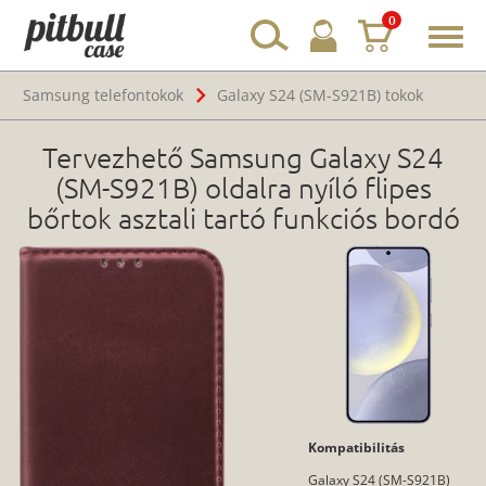
0
Toggl
navig
Samsung telefontokok
Galaxy S24 (SM-S921B) tokok
Tervezhető Samsung Galaxy S24
(SM-S921B) oldalra nyíló flipes
bőrtok asztali tartó funkciós bordó
Kompatibilitás
Galaxy S24 (SM-S921B)