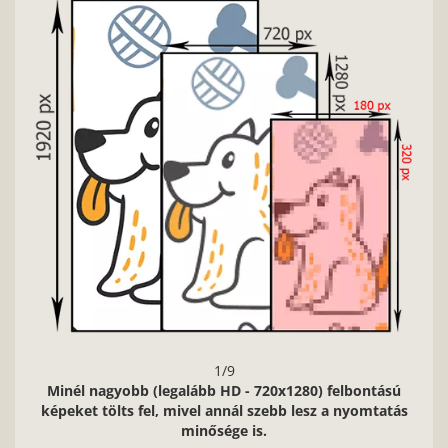
2/9
Nagyon fontos, hogy jó minőségű, éles kontúrokkal, jó
fényviszonyokkal rendelkező képeket használj.
tású
tatás