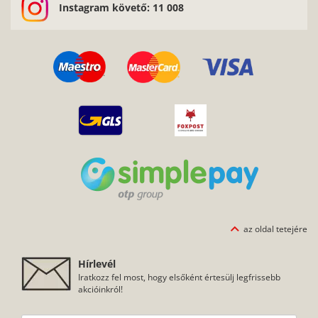
Iratkozz fel most, hogy elsőként értesülj legfrissebb
akcióinkról!
Hozzájárulok ahhoz, hogy a Pitbullcase hírlevelet, küldjön nekem
az
adatkezelési szabályzatban foglaltaknak
megfelelően.
FELIRATKOZOM, KÉREM A SPECIÁLIS AJÁNLATOKAT
vedd fel velünk a
100%-ig biztonságos online
kapcsolatot!
fizetés a SimplePay