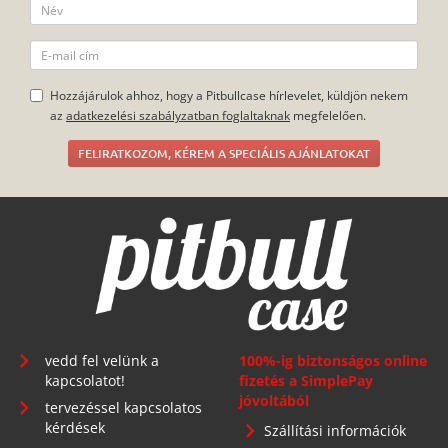
jóvoltából
tervezéssel kapcsolatos
kérdések
Szállítási információk
gyakran ismételt
Fizetési információk
kérdések
általános szerződési
Minden jog fenntartva.
feltételek
adatkezelés
főoldal
Telephely: 1134 Budapest, Angyalföldi út 25.
info@pitbullcase.hu
+36706364305