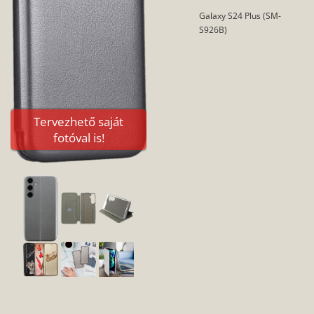
Galaxy S24 Plus (SM-
S926B)
Tervezhető saját
fotóval is!