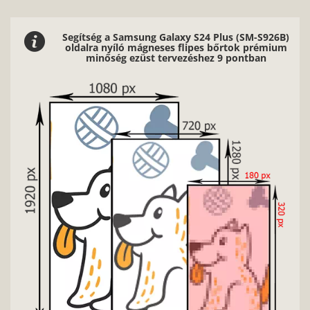
Segítség a Samsung Galaxy S24 Plus (SM-S926B)
oldalra nyíló mágneses flipes bőrtok prémium
minőség ezüst tervezéshez 9 pontban
2/9
Nagyon fontos, hogy jó minőségű, éles kontúrokkal, jó
fényviszonyokkal rendelkező képeket használj.
Vásárlói vélemények
4.9
- 1310 értékelés
Szuper lett köszönöm :) Kis-Kolenyák Niki
Elégedett vásárló: 249 435