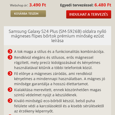
3.490 Ft
6.480 Ft
:
Egyedi tervezéssel:
Webshop ár
KOSÁRBA TESZEM
INDULHAT A TERVEZÉS
Samsung Galaxy S24 Plus (SM-S926B) oldalra nyíló
mágneses flipes bőrtok prémium minőség ezüst
leírása
A tok maga a stílus és a funkcionalitás kombinációja.
Rendkívül elegáns és stílusos, erős mágnessel
rögzített, mely precíz kidolgozásával és kényelmes
használatával kitűnik a többi telefontok közül.
Fő előnye a mágneses záródás, ami rendkívül
kényelmes a mindennapi használatban. A mágnes jó
minősége garantálja a hosszú élettartamot.
Kialakítása merevített, ennek köszönhetően magas
szintű védelmet nyújt a készüléknek.
Kiváló minőségű eco-bőrből készül, belső puha
felülete védi a karcolásoktól és a kisebb sérülésektől
az érzékeny képernyőt.