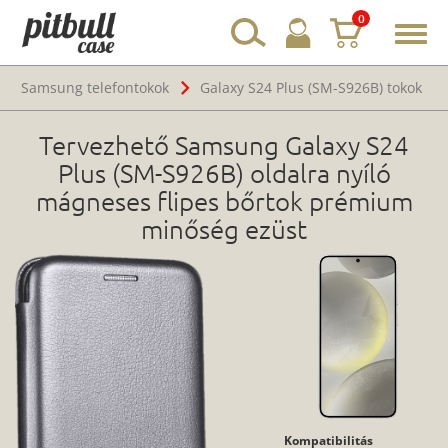
0
Toggl
navig
Samsung telefontokok
Galaxy S24 Plus (SM-S926B) tokok
Tervezhető Samsung Galaxy S24
Plus (SM-S926B) oldalra nyíló
mágneses flipes bőrtok prémium
minőség ezüst
Kompatibilitás