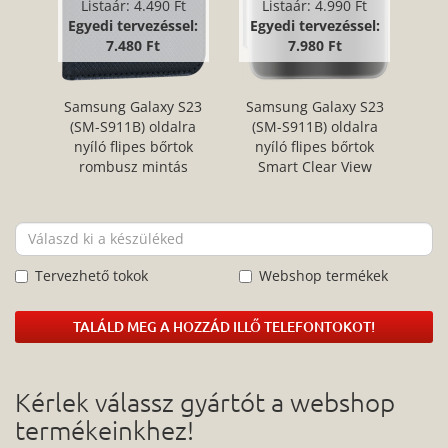
Listaár:
4.490 Ft
Listaár:
4.990 Ft
Egyedi tervezéssel:
Egyedi tervezéssel:
7.480 Ft
7.980 Ft
Samsung Galaxy S23
Samsung Galaxy S23
(SM-S911B) oldalra
(SM-S911B) oldalra
nyíló flipes bőrtok
nyíló flipes bőrtok
rombusz mintás
Smart Clear View
fekete
ezüst
Tervezhető tokok
Webshop termékek
TALÁLD MEG A HOZZÁD ILLŐ TELEFONTOKOT!
Kérlek válassz gyártót a webshop
termékeinkhez!