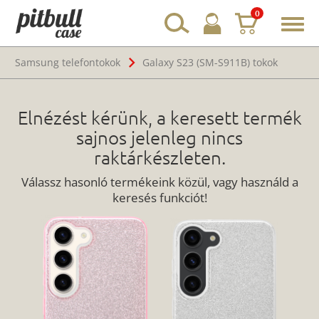
0
Toggl
navig
Samsung telefontokok
Galaxy S23 (SM-S911B) tokok
Elnézést kérünk, a keresett termék
sajnos jelenleg nincs
raktárkészleten.
Válassz hasonló termékeink közül, vagy használd a
keresés funkciót!