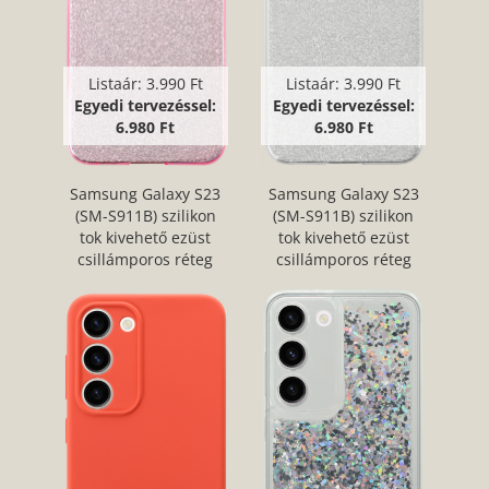
Listaár:
3.990 Ft
Listaár:
3.990 Ft
Egyedi tervezéssel:
Egyedi tervezéssel:
6.980 Ft
6.980 Ft
Samsung Galaxy S23
Samsung Galaxy S23
(SM-S911B) szilikon
(SM-S911B) szilikon
tok kivehető ezüst
tok kivehető ezüst
csillámporos réteg
csillámporos réteg
halvány rózsaszín
átlátszó