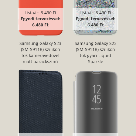
Listaár:
3.490 Ft
Listaár:
3.490 Ft
Egyedi tervezéssel:
Egyedi tervezéssel:
6.480 Ft
6.480 Ft
Samsung Galaxy S23
Samsung Galaxy S23
(SM-S911B) szilikon
(SM-S911B) szilikon
tok kameravédővel
tok gyári Liquid
matt barackszínű
Sparkle
kameravédővel ezüst