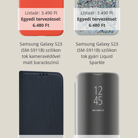
Listaár:
3.490 Ft
Listaár:
3.490 Ft
Egyedi tervezéssel:
Egyedi tervezéssel:
6.480 Ft
6.480 Ft
Samsung Galaxy S23
Samsung Galaxy S23
(SM-S911B) szilikon
(SM-S911B) szilikon
tok kameravédővel
tok gyári Liquid
matt barackszínű
Sparkle
kameravédővel ezüst