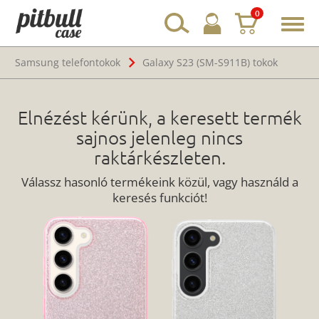
0
Toggl
navig
Samsung telefontokok
Galaxy S23 (SM-S911B) tokok
Elnézést kérünk, a keresett termék
sajnos jelenleg nincs
raktárkészleten.
Válassz hasonló termékeink közül, vagy használd a
keresés funkciót!