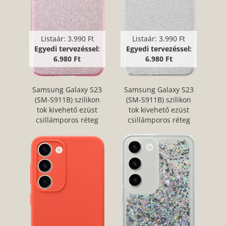
Listaár:
3.990 Ft
Listaár:
3.990 Ft
Egyedi tervezéssel:
Egyedi tervezéssel:
6.980 Ft
6.980 Ft
Samsung Galaxy S23
Samsung Galaxy S23
(SM-S911B) szilikon
(SM-S911B) szilikon
tok kivehető ezüst
tok kivehető ezüst
csillámporos réteg
csillámporos réteg
halvány rózsaszín
átlátszó