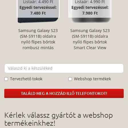
Listaár:
4.490 Ft
Listaár:
4.990 Ft
Egyedi tervezéssel:
Egyedi tervezéssel:
7.480 Ft
7.980 Ft
Samsung Galaxy S23
Samsung Galaxy S23
(SM-S911B) oldalra
(SM-S911B) oldalra
nyíló flipes bőrtok
nyíló flipes bőrtok
rombusz mintás
Smart Clear View
fekete
ezüst
Tervezhető tokok
Webshop termékek
TALÁLD MEG A HOZZÁD ILLŐ TELEFONTOKOT!
Kérlek válassz gyártót a webshop
termékeinkhez!