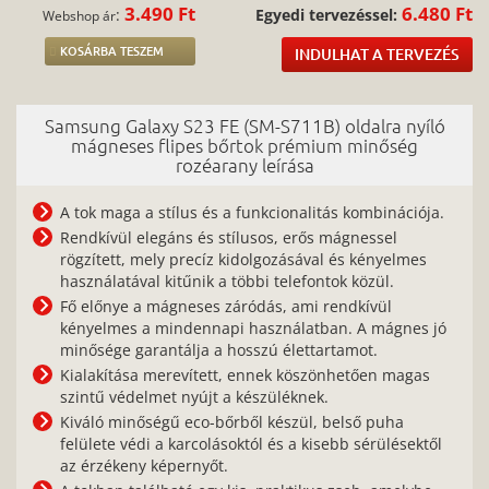
3.490 Ft
6.480 Ft
:
Egyedi tervezéssel:
Webshop ár
KOSÁRBA TESZEM
INDULHAT A TERVEZÉS
Samsung Galaxy S23 FE (SM-S711B) oldalra nyíló
mágneses flipes bőrtok prémium minőség
rozéarany leírása
A tok maga a stílus és a funkcionalitás kombinációja.
Rendkívül elegáns és stílusos, erős mágnessel
rögzített, mely precíz kidolgozásával és kényelmes
használatával kitűnik a többi telefontok közül.
Fő előnye a mágneses záródás, ami rendkívül
kényelmes a mindennapi használatban. A mágnes jó
minősége garantálja a hosszú élettartamot.
Kialakítása merevített, ennek köszönhetően magas
szintű védelmet nyújt a készüléknek.
Kiváló minőségű eco-bőrből készül, belső puha
felülete védi a karcolásoktól és a kisebb sérülésektől
az érzékeny képernyőt.