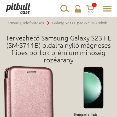
0
Toggl
navig
Samsung telefontokok
Galaxy S23 FE (SM-S711B) tokok
Tervezhető Samsung Galaxy S23 FE
(SM-S711B) oldalra nyíló mágneses
flipes bőrtok prémium minőség
rozéarany
Kompatibilitás