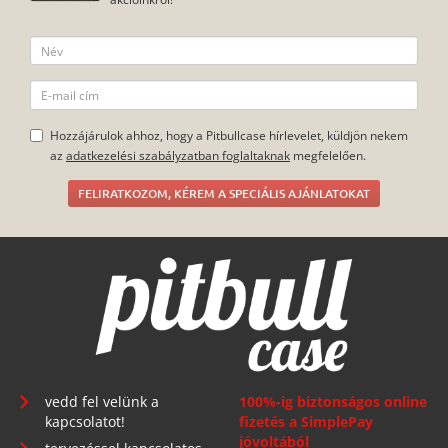
Hozzájárulok ahhoz, hogy a Pitbullcase hírlevelet, küldjön nekem
az
adatkezelési szabályzatban foglaltaknak
megfelelően.
FELIRATKOZOM, KÉREM A SPECIÁLIS AJÁNLATOKAT
vedd fel velünk a
100%-ig biztonságos online
kapcsolatot!
fizetés a SimplePay
jóvoltából