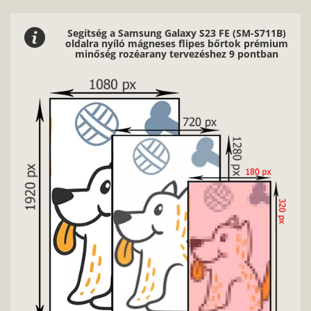
Segítség a Samsung Galaxy S23 FE (SM-S711B)
oldalra nyíló mágneses flipes bőrtok prémium
minőség rozéarany tervezéshez 9 pontban
Nag