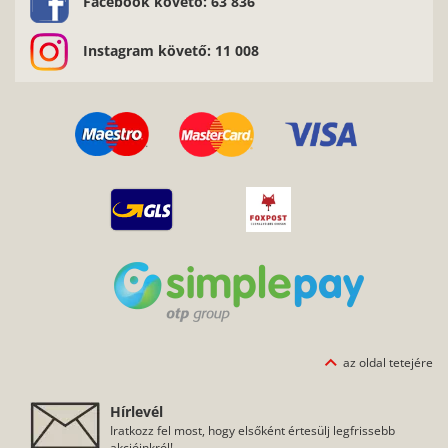
Facebook követő: 63 836
Instagram követő: 11 008
az oldal tetejére
Hírlevél
Iratkozz fel most, hogy elsőként értesülj legfrissebb
akcióinkról!