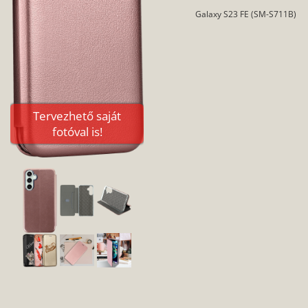
Galaxy S23 FE (SM-S711B)
Tervezhető saját
fotóval is!