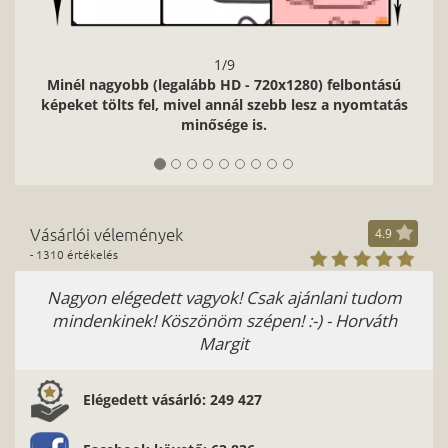
1/9
Minél nagyobb (legalább HD - 720x1280) felbontású
képeket tölts fel, mivel annál szebb lesz a nyomtatás
minősége is.
Vásárlói vélemények
4.9
- 1310 értékelés
Nagyon elégedett vagyok! Csak ajánlani tudom
mindenkinek! Köszönöm szépen! :-) - Horváth
Margit
Elégedett vásárló: 249 427